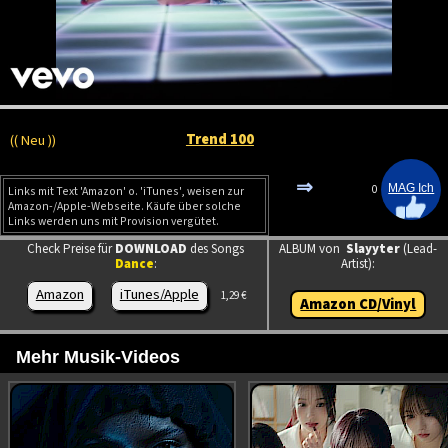
Trend 100
(( Neu ))
⇒
0
Links mit Text 'Amazon' o. 'iTunes', weisen zur
Amazon-/Apple-Webseite. Käufe über solche
Links werden uns mit Provision vergütet.
Check Preise für
DOWNLOAD
des Songs
ALBUM von
Slayyter
(Lead-
Dance
:
Artist):
Amazon
iTunes/Apple
1,29 €
Amazon CD/Vinyl
Mehr Musik-Videos