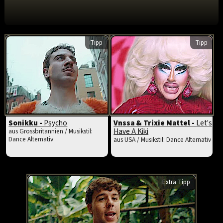
Tipp
Tipp
Sonikku -
Psycho
Vnssa & Trixie Mattel -
Let's
Have A Kiki
aus Grossbritannien / Musikstil:
Dance Alternativ
aus USA / Musikstil: Dance Alternativ
Extra Tipp