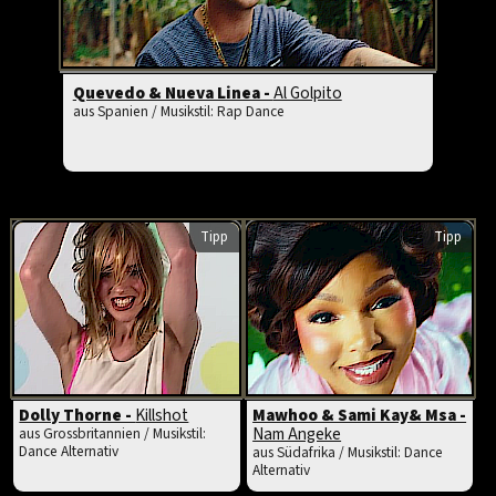
Quevedo & Nueva Linea -
Al Golpito
aus Spanien / Musikstil: Rap Dance
Tipp
Tipp
Dolly Thorne -
Killshot
Mawhoo & Sami Kay& Msa -
Nam Angeke
aus Grossbritannien / Musikstil:
Dance Alternativ
aus Südafrika / Musikstil: Dance
Alternativ