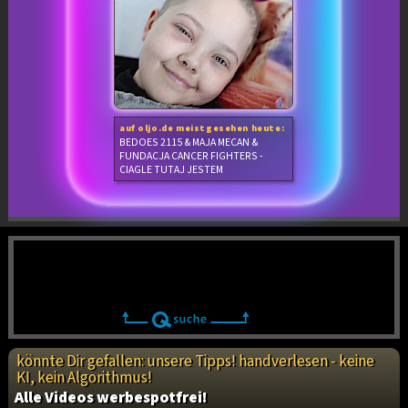
auf oljo.de meistgesehen heute:
BEDOES 2115 & MAJA MECAN &
FUNDACJA CANCER FIGHTERS -
CIAGLE TUTAJ JESTEM
könnte Dir gefallen: unsere Tipps! handverlesen - keine
KI, kein Algorithmus!
Alle Videos werbespotfrei!