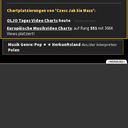
Chartplatzierungen von 'Czesc Jak Sie Masz':
OLJO Tages Video Charts
heute
:
nicht platziert
Europäische Musikvideo Charts
: auf Rang
551
mit 366K
Views platziert!
Musik Genre: Pop
★ ★
Herkunftsland
des/der Interpreten:
Polen