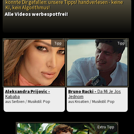
könnte Dir gefallen: unsere Tipps! handverlesen - keine
KI, kein Algorithmus!
Alle Videos werbespotfrei!
Tipp
Tipp
Aleksandra Prijovic -
Bruno Racki -
Da Mi Je Jos
Kababa
Jednom
aus Serbien / Musikstil: Pop
aus Kroatien / Musikstil: Pop
Extra Tipp