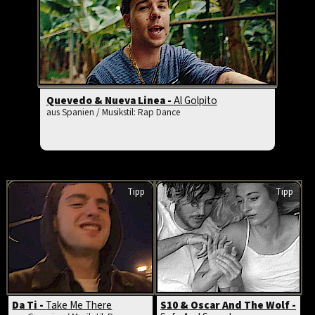
Quevedo & Nueva Linea -
Al Golpito
aus Spanien / Musikstil: Rap Dance
Tipp
Tipp
Da Ti -
Take Me There
S10 & Oscar And The Wolf -