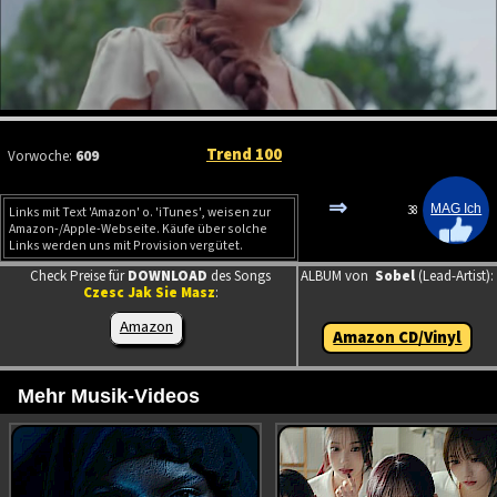
Trend 100
Vorwoche:
609
⇒
38
Links mit Text 'Amazon' o. 'iTunes', weisen zur
Amazon-/Apple-Webseite. Käufe über solche
Links werden uns mit Provision vergütet.
Check Preise für
DOWNLOAD
des Songs
ALBUM von
Sobel
(Lead-Artist):
Czesc Jak Sie Masz
:
Amazon
Amazon CD/Vinyl
Mehr Musik-Videos