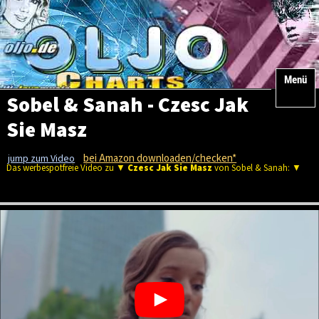
Menü
Sobel & Sanah - Czesc Jak
Sie Masz
bei Amazon downloaden/checken*
jump zum Video
Das werbespotfreie Video zu ▼
Czesc Jak Sie Masz
von Sobel & Sanah: ▼