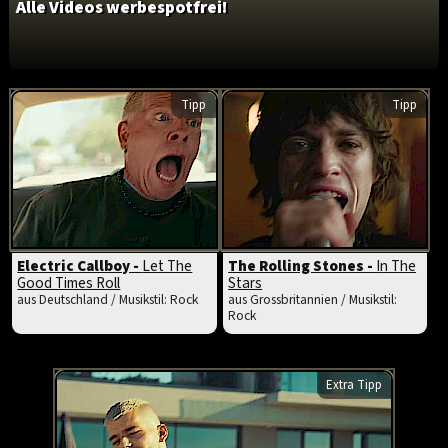
Alle Videos werbespotfrei!
Tipp
Tipp
Electric Callboy -
Let The
The Rolling Stones -
In The
Good Times Roll
Stars
aus Deutschland / Musikstil: Rock
aus Grossbritannien / Musikstil:
Rock
Extra Tipp