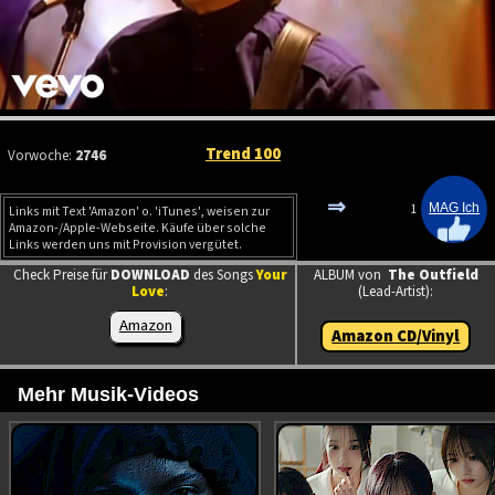
Trend 100
Vorwoche:
2746
⇒
1
Links mit Text 'Amazon' o. 'iTunes', weisen zur
Amazon-/Apple-Webseite. Käufe über solche
Links werden uns mit Provision vergütet.
Check Preise für
DOWNLOAD
des Songs
Your
ALBUM von
The Outfield
Love
:
(Lead-Artist):
Amazon
Amazon CD/Vinyl
Mehr Musik-Videos