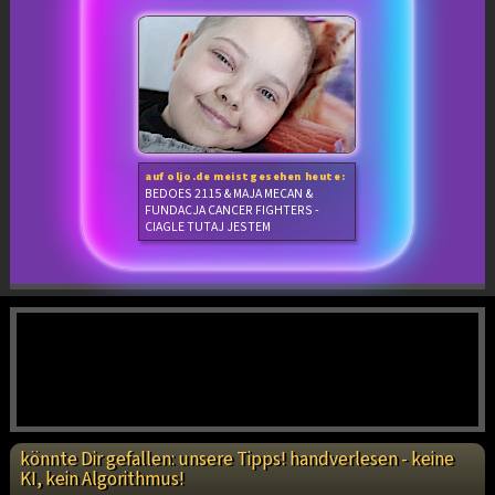
auf oljo.de meistgesehen heute:
BEDOES 2115 & MAJA MECAN &
FUNDACJA CANCER FIGHTERS -
CIAGLE TUTAJ JESTEM
könnte Dir gefallen: unsere Tipps! handverlesen - keine
KI, kein Algorithmus!