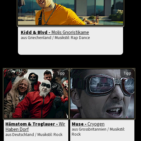
Kidd & Blvd -
Molis Gnoristikame
aus Griechenland / Musikstil: Rap Dance
Tipp
Tipp
Hämatom & Troglauer -
Wir
Muse -
Cryogen
Haben Dorf
aus Grossbritannien / Musikstil:
Rock
aus Deutschland / Musikstil: Rock