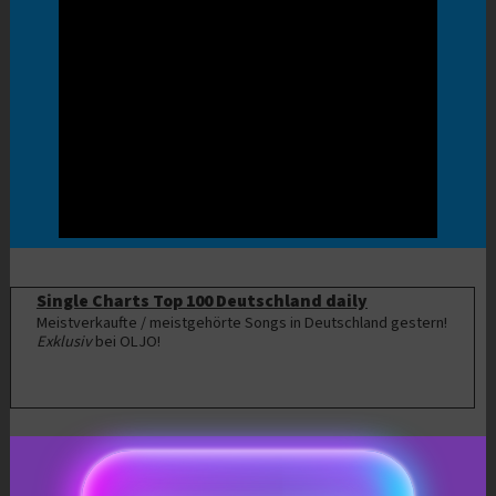
Single Charts Top 100 Deutschland daily
Meistverkaufte / meistgehörte Songs in Deutschland gestern!
Exklusiv
bei OLJO!