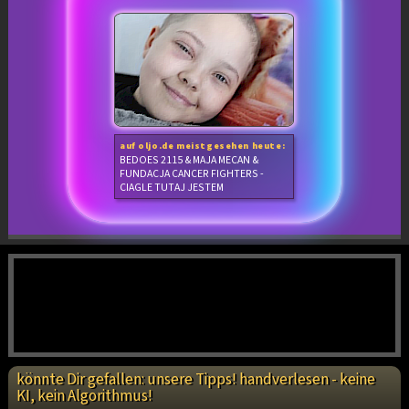
auf oljo.de meistgesehen heute:
BEDOES 2115 & MAJA MECAN &
FUNDACJA CANCER FIGHTERS -
CIAGLE TUTAJ JESTEM
könnte Dir gefallen: unsere Tipps! handverlesen - keine
KI, kein Algorithmus!