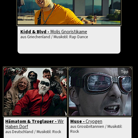
Kidd & Blvd -
Molis Gnoristikame
aus Griechenland / Musikstil: Rap Dance
Tipp
Tipp
Hämatom & Troglauer -
Wir
Muse -
Cryogen
Haben Dorf
aus Grossbritannien / Musikstil:
Rock
aus Deutschland / Musikstil: Rock