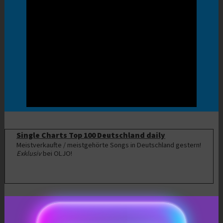
Single Charts Top 100 Deutschland daily
Meistverkaufte / meistgehörte Songs in Deutschland gestern!
Exklusiv
bei OLJO!