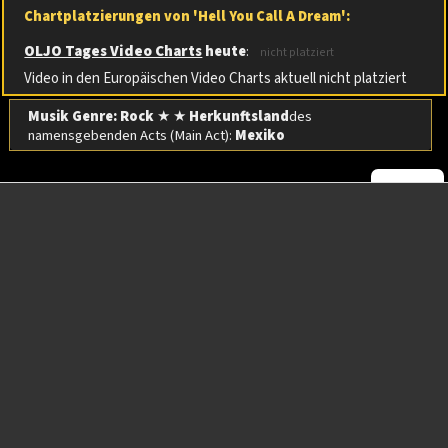
Chartplatzierungen von 'Hell You Call A Dream':
OLJO Tages Video Charts
heute
:
nicht platziert
Video in den Europäischen Video Charts aktuell nicht platziert
Musik Genre: Rock
★ ★
Herkunftsland
des
namensgebenden Acts (Main Act):
Mexiko