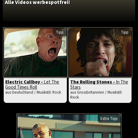
Alle Videos werbespotfrei!
Tipp
Tipp
Electric Callboy -
Let The
The Rolling Stones -
In The
Good Times Roll
Stars
aus Deutschland / Musikstil: Rock
aus Grossbritannien / Musikstil:
Rock
Extra Tipp