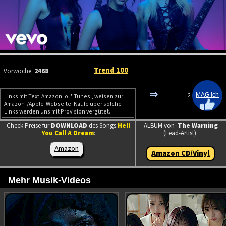
Trend 100
Vorwoche:
2468
⇒
2
Links mit Text 'Amazon' o. 'iTunes', weisen zur
Amazon-/Apple-Webseite. Käufe über solche
Links werden uns mit Provision vergütet.
Check Preise für
DOWNLOAD
des Songs
Hell
ALBUM von
The Warning
You Call A Dream
:
(Lead-Artist):
Amazon
Amazon CD/Vinyl
Mehr Musik-Videos