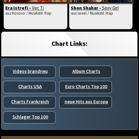
Era Istrefi -
Vec Ti
Shon Shahar -
Sexy Girl
aus Kosovo / Musikstil: Rap
aus Israel / Musikstil: Rap
Chart Links:
Videos brandneu
Album Charts
Charts USA
Euro Charts Top 100
Charts Frankreich
neue Hits aus Europa
Schlager Top 100