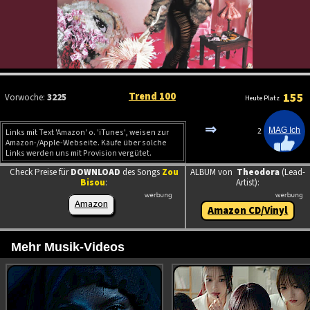
Trend 100
155
Vorwoche:
3225
Heute Platz
⇒
2
Links mit Text 'Amazon' o. 'iTunes', weisen zur
Amazon-/Apple-Webseite. Käufe über solche
Links werden uns mit Provision vergütet.
Check Preise für
DOWNLOAD
des Songs
Zou
ALBUM von
Theodora
(Lead-
Bisou
:
Artist):
Amazon
Amazon CD/Vinyl
Mehr Musik-Videos