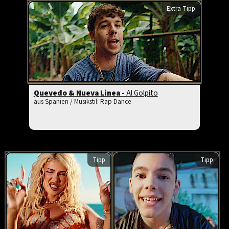
Extra Tipp
Quevedo & Nueva Linea -
Al Golpito
aus Spanien / Musikstil: Rap Dance
Tipp
Tipp