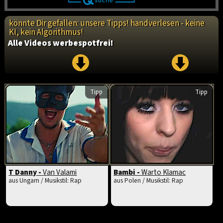
könnte Dir gefallen: unsere Tipps! handverlesen - keine
KI, kein Algorithmus!
Alle Videos werbespotfrei!
Tipp
Tipp
T Danny -
Van Valami
Bambi -
Warto Klamac
aus Ungarn / Musikstil: Rap
aus Polen / Musikstil: Rap