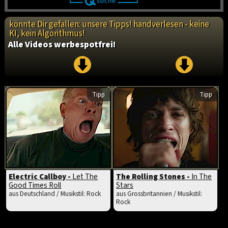
könnte Dir gefallen: unsere Tipps! handverlesen - keine
KI, kein Algorithmus!
Alle Videos werbespotfrei!
Tipp
Tipp
Electric Callboy -
Let The
The Rolling Stones -
In The
Good Times Roll
Stars
aus Deutschland / Musikstil: Rock
aus Grossbritannien / Musikstil:
Rock