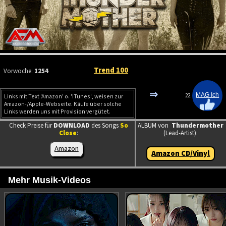
Trend 100
Vorwoche:
1254
⇒
22
Links mit Text 'Amazon' o. 'iTunes', weisen zur
Amazon-/Apple-Webseite. Käufe über solche
Links werden uns mit Provision vergütet.
Check Preise für
DOWNLOAD
des Songs
So
ALBUM von
Thundermother
Close
:
(Lead-Artist):
Amazon
Amazon CD/Vinyl
Mehr Musik-Videos