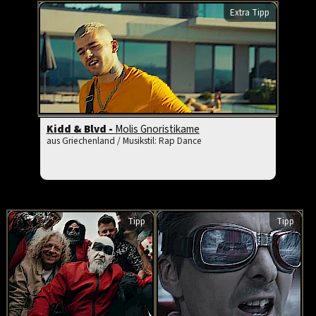
Extra Tipp
Kidd & Blvd -
Molis Gnoristikame
aus Griechenland / Musikstil: Rap Dance
Tipp
Tipp