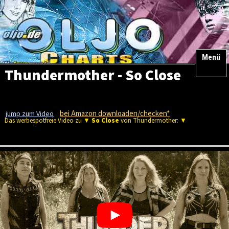
Menü
Thundermother - So Close
bei Amazon downloaden/checken*
jump zum Video
Das werbespotfreie Video zu ▼
So Close
von Thundermother: ▼