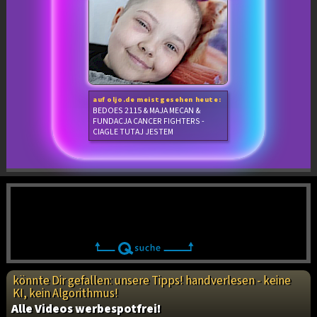
auf oljo.de meistgesehen heute:
BEDOES 2115 & MAJA MECAN &
FUNDACJA CANCER FIGHTERS -
CIAGLE TUTAJ JESTEM
könnte Dir gefallen: unsere Tipps! handverlesen - keine
KI, kein Algorithmus!
Alle Videos werbespotfrei!