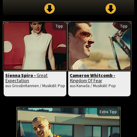
Tipp
Tipp
Sienna Spiro -
Great
Cameron Whitcomb -
Expectation
Kingdom Of Fear
aus Grossbritannien / Musikstil: Pop
aus Kanada / Musikstil: Pop
Extra Tipp