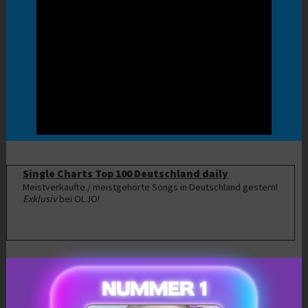
Single Charts Top 100 Deutschland daily
Meistverkaufte / meistgehörte Songs in Deutschland gestern!
Exklusiv
bei OLJO!