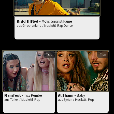
Kidd & Blvd -
Molis Gnoristikame
aus Griechenland / Musikstil: Rap Dance
Tipp
Tipp
Manifest -
Toz Pembe
Al Shami -
Baby
aus Türkei / Musikstil: Pop
aus Syrien / Musikstil: Pop