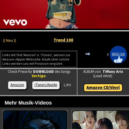
Trend 100
(( Neu ))
⇒
0
Links mit Text 'Amazon' o. 'iTunes', weisen zur
Amazon-/Apple-Webseite. Käufe über solche
Links werden uns mit Provision vergütet.
Check Preise für
DOWNLOAD
des Songs
ALBUM von
Tiffany Aris
Vertigo
:
(Lead-Artist):
Amazon
iTunes/Apple
1,29 €
Amazon CD/Vinyl
Mehr Musik-Videos