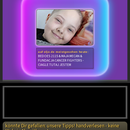
auf oljo.de meistgesehen heute:
BEDOES 2115 & MAJA MECAN &
FUNDACJA CANCER FIGHTERS -
CIAGLE TUTAJ JESTEM
könnte Dir gefallen: unsere Tipps! handverlesen - keine