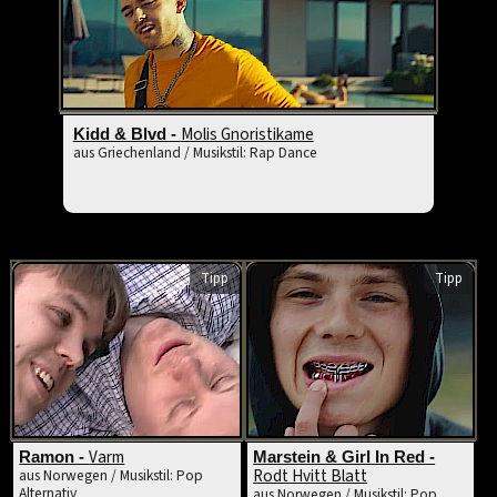
Molis Gnoristikame
Kidd & Blvd -
aus Griechenland / Musikstil: Rap Dance
Tipp
Tipp
Varm
Ramon -
Marstein & Girl In Red -
Rodt Hvitt Blatt
aus Norwegen / Musikstil: Pop
Alternativ
aus Norwegen / Musikstil: Pop