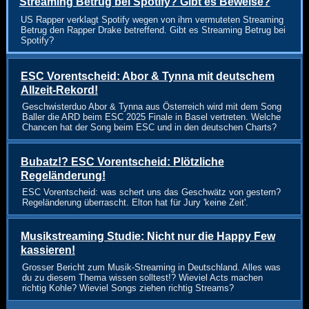
Streaming Betrug bei Spotify? Gibt es Beweise?
US Rapper verklagt Spotify wegen von ihm vermuteten Streaming
Betrug den Rapper Drake betreffend. Gibt es Streaming Betrug bei
Spotify?
ESC Vorentscheid: Abor & Tynna mit deutschem
Allzeit-Rekord!
Geschwisterduo Abor & Tynna aus Österreich wird mit dem Song
Baller die ARD beim ESC 2025 Finale in Basel vertreten. Welche
Chancen hat der Song beim ESC und in den deutschen Charts?
Bubatz!? ESC Vorentscheid: Plötzliche
Regeländerung!
ESC Vorentscheid: was schert uns das Geschwätz von gestern?
Regeländerung überrascht. Elton hat für Jury 'keine Zeit'.
Musikstreaming Studie: Nicht nur die Happy Few
kassieren!
Grosser Bericht zum Musik-Streaming in Deutschland. Alles was
du zu diesem Thema wissen solltest!? Wieviel Acts machen
richtig Kohle? Wieviel Songs ziehen richtig Streams?