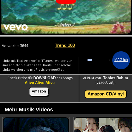
Trend 100
Vorwoche:
3644
⇒
6
Links mit Text 'Amazon' o. 'iTunes', weisen zur
Amazon-/Apple-Webseite. Käufe über solche
Links werden uns mit Provision vergütet.
Check Preise für
des Songs
ALBUM von
DOWNLOAD
Tobias Rahim
(Lead-Artist):
:
Alive Alive Alive
Amazon
Amazon CD/Vinyl
Mehr Musik-Videos