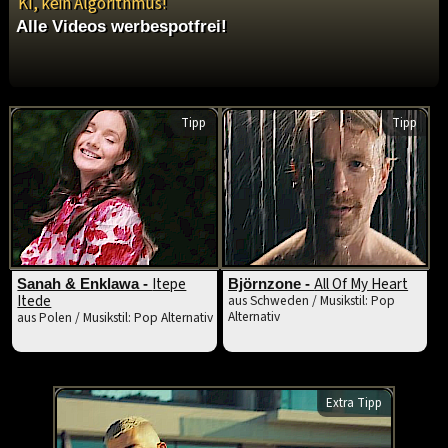
KI, kein Algorithmus!
Alle Videos werbespotfrei!
Tipp
Tipp
Itepe
All Of My Heart
Sanah & Enklawa -
Björnzone -
Itede
aus Schweden / Musikstil: Pop
Alternativ
aus Polen / Musikstil: Pop Alternativ
Extra Tipp