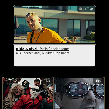
Extra Tipp
Kidd & Blvd -
Molis Gnoristikame
aus Griechenland / Musikstil: Rap Dance
Tipp
Tipp