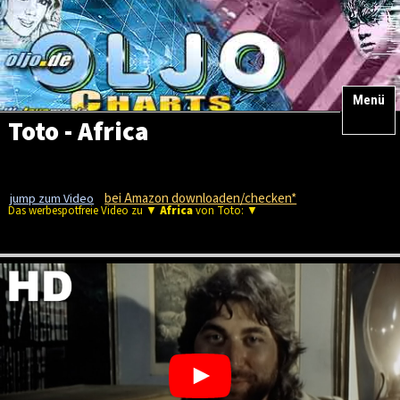
Menü
Toto - Africa
bei Amazon downloaden/checken*
jump zum Video
Das werbespotfreie Video zu ▼
Africa
von Toto: ▼