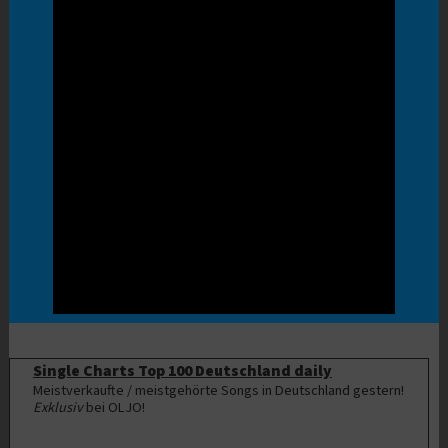
Single Charts Top 100 Deutschland daily
Meistverkaufte / meistgehörte Songs in Deutschland gestern!
Exklusiv
bei OLJO!