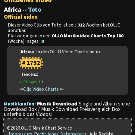
Offizielles Video
Africa -
- Toto
Official video
Dieser Video Clip von Toto ist seit
322
Wochen bei OLJO
abrufbar.
Platzierungen in den
OLJO Musikvideo Charts Top 100
(Woche) insges.:
0
'
Africa
' in den OLJO Video Charts heute:
# 1732
Tendenz:
/
aufsteigend
⇒
Oljo Video Charts
⇐
Musik Download
Single und Album siehe
Musik kaufen:
Download Box / Musik Download Preisvergleich Box
unterhalb des Videos!
©2026 OLJO Musik Chart Service
Impressum
Rechtliches
Datenschutz
Alle Rechte