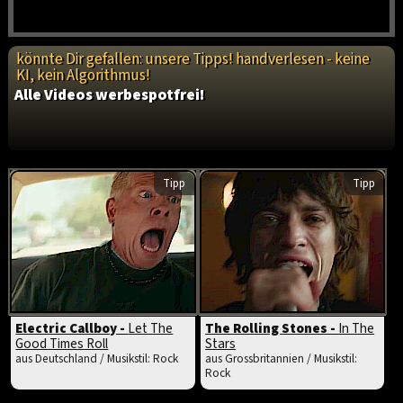
könnte Dir gefallen: unsere Tipps! handverlesen - keine
KI, kein Algorithmus!
Alle Videos werbespotfrei!
Tipp
Tipp
Electric Callboy -
Let The
The Rolling Stones -
In The
Good Times Roll
Stars
aus Deutschland / Musikstil: Rock
aus Grossbritannien / Musikstil:
Rock