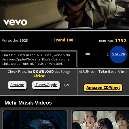
Trend 100
1732
Vorwoche:
5028
Heute Platz
⇒
1
Links mit Text 'Amazon' o. 'iTunes', weisen zur
Amazon-/Apple-Webseite. Käufe über solche
Links werden uns mit Provision vergütet.
Check Preise für
DOWNLOAD
des Songs
ALBUM von
Toto
(Lead-Artist):
Africa
:
Amazon
iTunes/Apple
1,29 €
Amazon CD/Vinyl
Mehr Musik-Videos