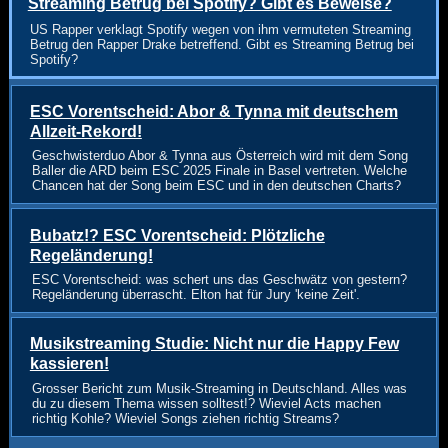
Streaming Betrug bei Spotify? Gibt es Beweise?
US Rapper verklagt Spotify wegen von ihm vermuteten Streaming
Betrug den Rapper Drake betreffend. Gibt es Streaming Betrug bei
Spotify?
ESC Vorentscheid: Abor & Tynna mit deutschem
Allzeit-Rekord!
Geschwisterduo Abor & Tynna aus Österreich wird mit dem Song
Baller die ARD beim ESC 2025 Finale in Basel vertreten. Welche
Chancen hat der Song beim ESC und in den deutschen Charts?
Bubatz!? ESC Vorentscheid: Plötzliche
Regeländerung!
ESC Vorentscheid: was schert uns das Geschwätz von gestern?
Regeländerung überrascht. Elton hat für Jury 'keine Zeit'.
Musikstreaming Studie: Nicht nur die Happy Few
kassieren!
Grosser Bericht zum Musik-Streaming in Deutschland. Alles was
du zu diesem Thema wissen solltest!? Wieviel Acts machen
richtig Kohle? Wieviel Songs ziehen richtig Streams?