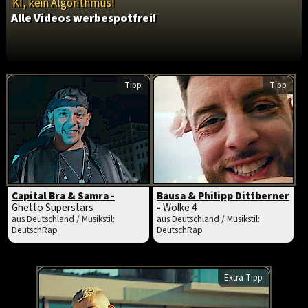
KI, kein Algorithmus!
Alle Videos werbespotfrei!
Tipp
Tipp
Capital Bra & Samra -
Bausa & Philipp Dittberner
Ghetto Superstars
-
Wolke 4
aus Deutschland / Musikstil:
aus Deutschland / Musikstil:
DeutschRap
DeutschRap
Extra Tipp