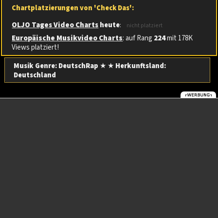
Chartplatzierungen von 'Check Das':
OLJO Tages Video Charts
heute
:
nicht platziert
Europäische Musikvideo Charts
: auf Rang
224
mit 178K
Views platziert!
Musik Genre: DeutschRap
★ ★
Herkunftsland:
Deutschland