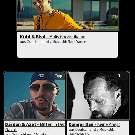
Kidd & Blvd -
Molis Gnoristikame
aus Griechenland / Musikstil: Rap Dance
Tipp
Tipp
Dardan & Azet -
Mitten In Der
Danger Dan -
Keine Angst
Nacht
aus Deutschland / Musikstil:
DeutschRap
aus Deutschland / Musikstil: