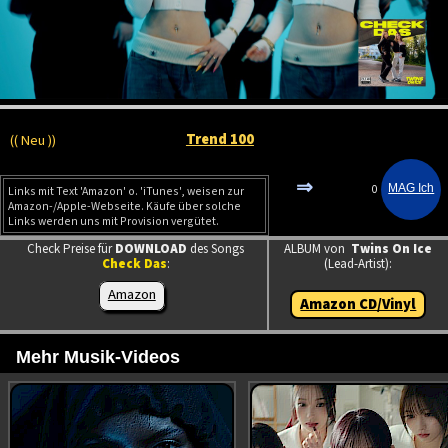
Trend 100
(( Neu ))
⇒
0
Links mit Text 'Amazon' o. 'iTunes', weisen zur
Amazon-/Apple-Webseite. Käufe über solche
Links werden uns mit Provision vergütet.
Check Preise für
DOWNLOAD
des Songs
ALBUM von
Twins On Ice
Check Das
:
(Lead-Artist):
Amazon
Amazon CD/Vinyl
Mehr Musik-Videos