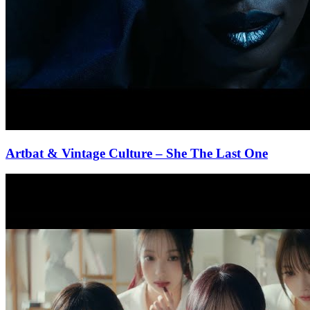
Artbat & Vintage Culture
– She The Last One