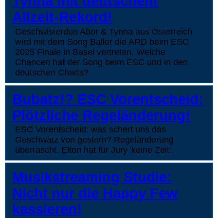
Tynna mit deutschem
Allzeit-Rekord!
Geschwisterduo Abor & Tynna aus Österreich
wird mit dem Song Baller die ARD beim ESC
2025 Finale in Basel vertreten. Welche
Chancen hat der Song beim ESC und in den
deutschen Charts?
Bubatz!? ESC Vorentscheid:
Plötzliche Regeländerung!
ESC Vorentscheid: was schert uns das
Geschwätz von gestern? Regeländerung
überrascht. Elton hat für Jury 'keine Zeit'.
Musikstreaming Studie:
Nicht nur die Happy Few
kassieren!