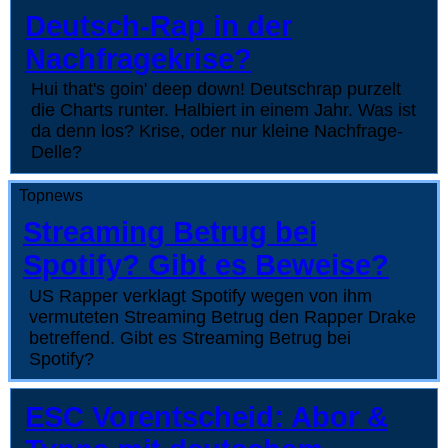
Deutsch-Rap in der
Nachfragekrise?
Hui that's goin' deep down! Deutschrap purzelt
die Charts runter. Halbiert in einem Jahr. Was ist
da denn los? Krise, oder nur kleine Nachfrage-
Delle?
Topnews
Streaming Betrug bei
Spotify? Gibt es Beweise?
US Rapper verklagt Spotify wegen von ihm
vermuteten Streaming Betrug den Rapper Drake
betreffend. Gibt es Streaming Betrug bei
Spotify?
ESC Vorentscheid: Abor &