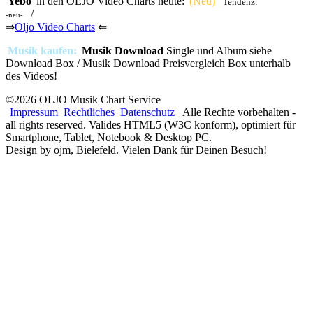
'
Yebo
' in den OLJO Video Charts heute:
(Neu)
Tendenz:
/
-neu-
⇒
Oljo Video Charts
⇐
Musik kaufen:
Musik Download
Single und Album siehe
Download Box / Musik Download Preisvergleich Box unterhalb
des Videos!
©2026 OLJO Musik Chart Service
Impressum
Rechtliches
Datenschutz
Alle Rechte vorbehalten -
all rights reserved. Valides HTML5 (W3C konform), optimiert für
Smartphone, Tablet, Notebook & Desktop PC.
Design by ojm, Bielefeld. Vielen Dank für Deinen Besuch!