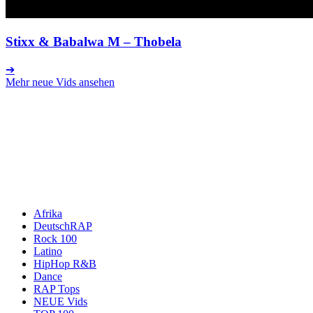
Stixx & Babalwa M
– Thobela
➔
Mehr neue Vids ansehen
Afrika
DeutschRAP
Rock 100
Latino
HipHop R&B
Dance
RAP Tops
NEUE Vids