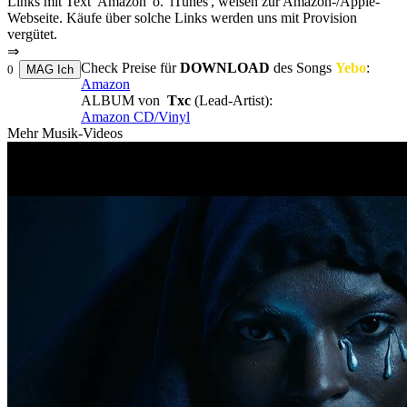
Links mit Text 'Amazon' o. 'iTunes', weisen zur Amazon-/Apple-
Webseite. Käufe über solche Links werden uns mit Provision
vergütet.
⇒
Check Preise für
DOWNLOAD
des Songs
Yebo
:
0
Amazon
ALBUM von
Txc
(Lead-Artist):
Amazon CD/Vinyl
Mehr Musik-Videos