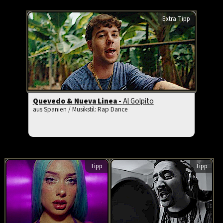
Extra Tipp
Quevedo & Nueva Linea -
Al Golpito
aus Spanien / Musikstil: Rap Dance
Tipp
Tipp