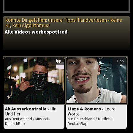
könnte Dir gefallen: unsere Tipps! handverlesen - keine
KI, kein Algorithmus!
Alle Videos werbespotfrei!
Tipp
Tipp
Ak Ausserkontrolle -
Hin
Liaze & Romero -
Leere
Und Her
Worte
aus Deutschland / Musikstil:
aus Deutschland / Musikstil:
DeutschRap
DeutschRap