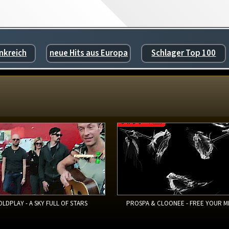
nkreich
neue Hits aus Europa
Schlager Top 100
OLDPLAY - A SKY FULL OF STARS
PROSPA & CLOONEE - FREE YOUR M