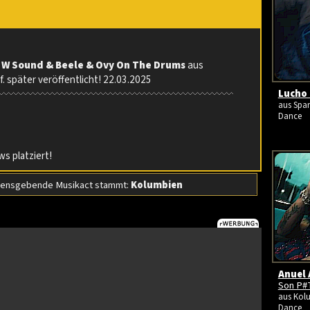
s
W Sound & Beele & Ovy On The Drums
aus
. später veröffentlicht! 22.03.2025
Lucho 
aus Span
Dance
s platziert!
ensgebende Musikact stammt:
Kolumbien
Anuel 
Son P#
aus Kolu
Dance