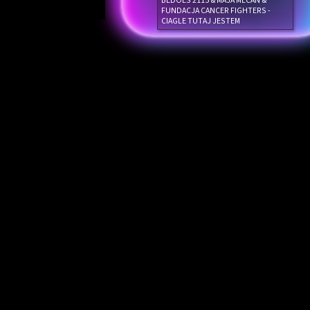
BEDOES 2115 & MAJA MECAN &
FUNDACJA CANCER FIGHTERS -
CIAGLE TUTAJ JESTEM