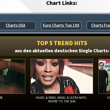
Chart Links:
Charts USA
Euro Charts Top 100
Charts Fra
TOP 5 TREND HITS
aus den aktuellen deutschen Single Charts:
MB
HUGEL & IMAEL ANGEL & ULTRA NATE -
C
MOVIN' TO THE SUN