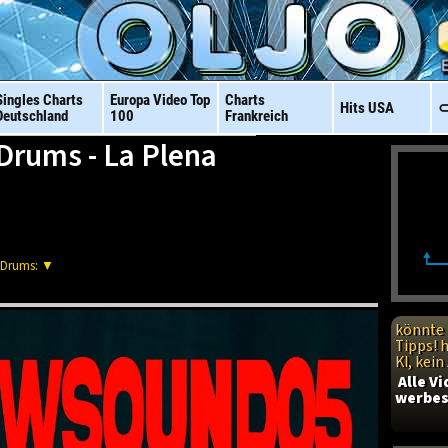
Singles Charts
Europa Video
Top
Charts
Hits
USA
⊂
Deutschland
100
Frankreich
Drums - La Plena
 Drums: ▼
könnte 
Tipps! 
KI, kei
Alle V
werbes