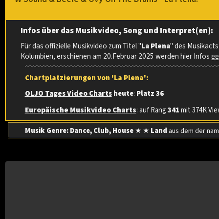
Infos über das Musikvideo, Song und Interpret(en):
Für das offizielle Musikvideo zum Titel "
La Plena
" des Musikact
Kolumbien, erschienen am 20.Februar 2025 werden hier Infos ggf
Chartplatzierungen von 'La Plena':
OLJO Tages Video Charts
heute
:
Platz 36
Europäische Musikvideo Charts
: auf Rang
341
mit 374K View
Musik Genre: Dance, Club, House
★ ★
Land
aus dem der nam