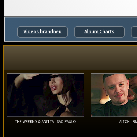
Videos brandneu
Album Charts
THE WEEKND & ANITTA - SAO PAULO
AITCH - R