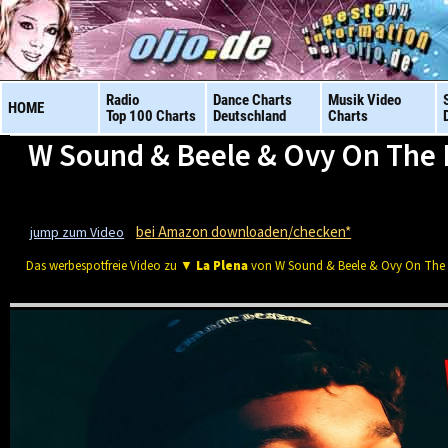
Radio
Dance Charts
Musik Video
HOME
Top 100 Charts
Deutschland
Charts
W Sound & Beele & Ovy On The 
bei Amazon downloaden/checken*
jump zum Video
Das werbespotfreie Video zu ▼
La Plena
von W Sound & Beele & Ovy On The