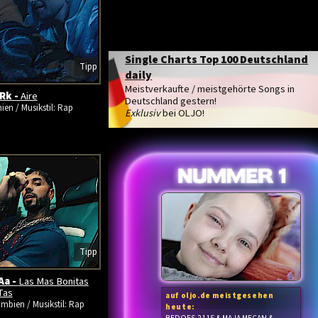
Single Charts Top 100 Deutschland
Tipp
daily
Meistverkaufte / meistgehörte Songs in
Rk -
Aire
Deutschland gestern!
ien / Musikstil: Rap
Exklusiv
bei OLJO!
Tipp
Aa -
Las Mas Bonitas
Tas
auf oljo.de meistgesehen
mbien / Musikstil: Rap
heute: