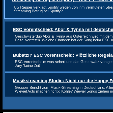
US Rapper verklagt Spotify wegen von ihm vermuteten Stre
Streaming Betrug bei Spotify?
ESC Vorentscheid: Abor & Tynna mit deutsche
Geschwisterduo Abor & Tynna aus Österreich wird mit dem
Basel vertreten. Welche Chancen hat der Song beim ESC u
Bubatz!? ESC Vorentscheid: Plötzliche Regel
ESC Vorentscheid: was schert uns das Geschwätz von geste
Jury 'keine Zeit'.
Musikstreaming Studie: Nicht nur die Happy F
Grosser Bericht zum Musik-Streaming in Deutschland. Alle
Wieviel Acts machen richtig Kohle? Wieviel Songs ziehen r