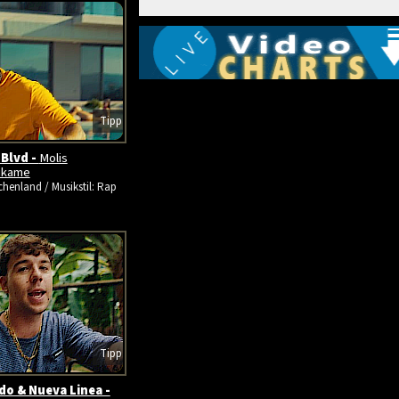
Tipp
 Blvd -
Molis
tikame
chenland / Musikstil: Rap
Tipp
o & Nueva Linea -