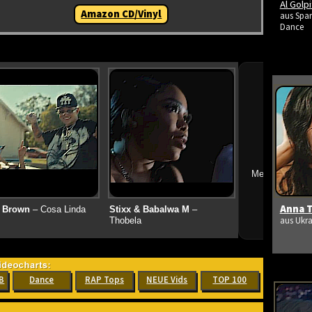
Al Golp
Amazon CD/Vinyl
aus Span
Dance
➔
Mehr neue Vid
Anna T
 Brown
– Cosa Linda
Stixx & Babalwa M
–
aus Ukra
Thobela
B
Dance
RAP Tops
NEUE Vids
TOP 100