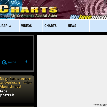
 RAP ⊃
VIDEOS
CHARTS
NEWS
Dir gefallen: unsere
handverlesen - keine
n Algorithmus!
ideos
potfrei!