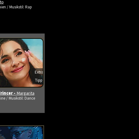
ito
ien / Musikstil: Rap
Extra
s ansehen
Tipp
rincer -
Margarita
ine / Musikstil: Dance