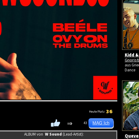
Kidd &
Gnoris
aus Grie
Dance
36
Heute Platz
⇒
43
ALBUM von
W Sound
(Lead-Artist):
Queved