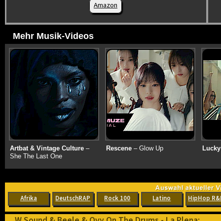
Amazon
Mehr Musik-Videos
Artbat & Vintage Culture
–
Rescene
– Glow Up
Lucky
She The Last One
Afrika
DeutschRAP
Rock 100
Latino
HipHop R&
W Sound & Beele & Ovy On The Drums - La Plena: