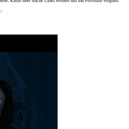
eite. Käufe über solche Links werden uns mit Provision vergütet.
a
: