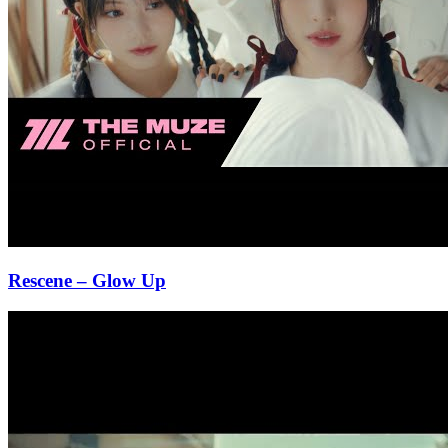
Rescene
– Glow Up