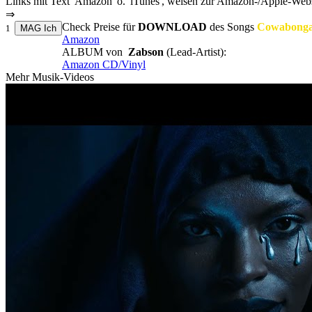
Links mit Text 'Amazon' o. 'iTunes', weisen zur Amazon-/Apple-Webs
⇒
Check Preise für
DOWNLOAD
des Songs
Cowabong
1
Amazon
ALBUM von
Zabson
(Lead-Artist):
Amazon CD/Vinyl
Mehr Musik-Videos