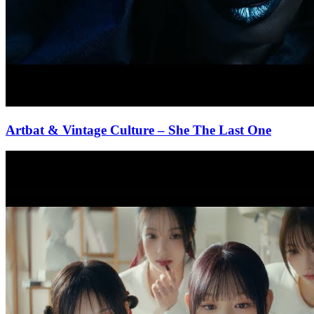
Artbat & Vintage Culture
– She The Last One