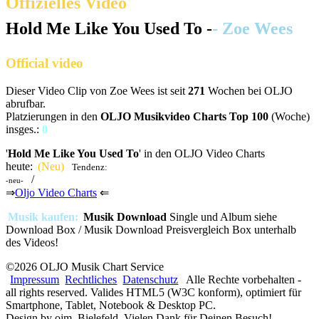
Offizielles Video
Hold Me Like You Used To -
- Zoe Wees
Official video
Dieser Video Clip von Zoe Wees ist seit
271
Wochen bei OLJO
abrufbar.
Platzierungen in den
OLJO Musikvideo Charts Top 100
(Woche)
insges.:
0
'
Hold Me Like You Used To
' in den OLJO Video Charts
heute:
(Neu)
Tendenz:
/
-neu-
⇒
Oljo Video Charts
⇐
Musik kaufen:
Musik Download
Single und Album siehe
Download Box / Musik Download Preisvergleich Box unterhalb
des Videos!
©2026 OLJO Musik Chart Service
Impressum
Rechtliches
Datenschutz
Alle Rechte vorbehalten -
all rights reserved. Valides HTML5 (W3C konform), optimiert für
Smartphone, Tablet, Notebook & Desktop PC.
Design by ojm, Bielefeld. Vielen Dank für Deinen Besuch!