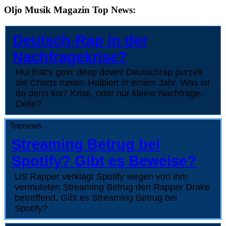
Oljo Musik Magazin Top News:
Deutsch-Rap in der
Nachfragekrise?
Hui that's goin' deep down! Deutschrap purzelt
die Charts runter. Halbiert in einem Jahr. Was ist
da denn los? Krise, oder nur kleine Nachfrage-
Delle?
Topnews
Streaming Betrug bei
Spotify? Gibt es Beweise?
US Rapper verklagt Spotify wegen von ihm
vermuteten Streaming Betrug den Rapper Drake
betreffend. Gibt es Streaming Betrug bei
Spotify?