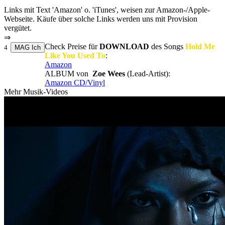
Links mit Text 'Amazon' o. 'iTunes', weisen zur Amazon-/Apple-
Webseite. Käufe über solche Links werden uns mit Provision
vergütet.
⇒
Check Preise für
DOWNLOAD
des Songs
Hold Me
4
Like You Used To
:
Amazon
ALBUM von
Zoe Wees
(Lead-Artist):
Amazon CD/Vinyl
Mehr Musik-Videos