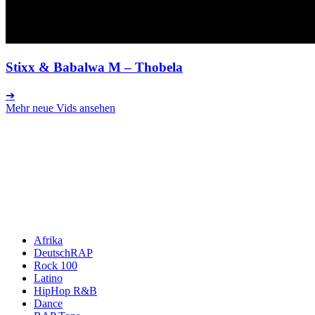
Stixx & Babalwa M
– Thobela
➔
Mehr neue Vids ansehen
Afrika
DeutschRAP
Rock 100
Latino
HipHop R&B
Dance