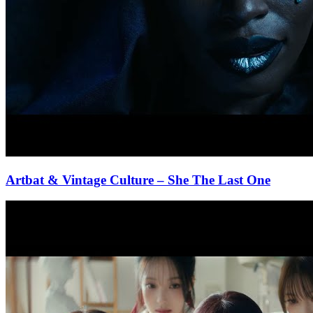
Artbat & Vintage Culture
– She The Last One