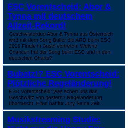
ESC Vorentscheid: Abor &
Tynna mit deutschem
Allzeit-Rekord!
Geschwisterduo Abor & Tynna aus Österreich
wird mit dem Song Baller die ARD beim ESC
2025 Finale in Basel vertreten. Welche
Chancen hat der Song beim ESC und in den
deutschen Charts?
Bubatz!? ESC Vorentscheid:
Plötzliche Regeländerung!
ESC Vorentscheid: was schert uns das
Geschwätz von gestern? Regeländerung
überrascht. Elton hat für Jury 'keine Zeit'.
Musikstreaming Studie: