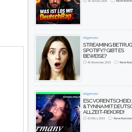
19 Januar, 2026
Keine Komm
Allgemein
STREAMING BETRUG
SPOTIFY? GIBT ES
BEWEISE?
06 November, 2025
Keine Ko
Allgemein
ESC VORENTSCHEID:
& TYNNA MIT DEUT
ALLZEIT-REKORD!
02 März, 2025
Keine Kommen