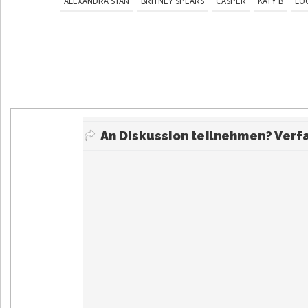
ALEXANDRA STAN
BRITNEY SPEARS
CASPER
KATY B
LO
An Diskussion teilnehmen? Ver