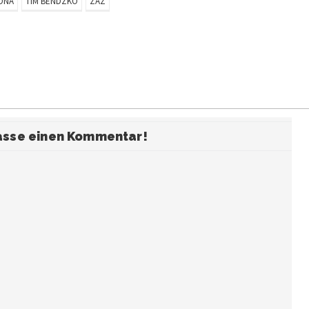
ONA
TIM BENDZKO
ZAZ
fasse einen Kommentar!