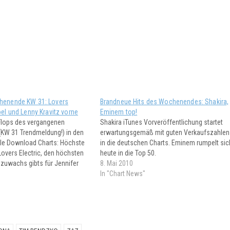
chenende KW 31: Lovers
Brandneue Hits des Wochenendes: Shakira,
oel und Lenny Kravitz vorne
Eminem top!
Flops des vergangenen
Shakira iTunes Vorveröffentlichung startet
W 31 Trendmeldung!) in den
erwartungsgemäß mit guten Verkaufszahlen
le Download Charts: Höchste
in die deutschen Charts. Eminem rumpelt sic
Lovers Electric, den höchsten
heute in die Top 50.
zuwachs gibts für Jennifer
8. Mai 2010
deutlichsten Rückgänge
In "Chart News"
r für Amy Winehouse und Lady
end: kein einziger Neueinstieg
 Produktionen in den Single