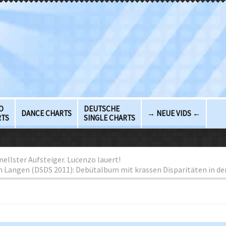
O
DEUTSCHE
DANCE CHARTS
→ NEUE VIDS ←
RTS
SINGLE CHARTS
nellster Aufsteiger. Lucenzo lauert!
Langen (DSDS 2011): Debütalbum mit krassen Disparitäten in de