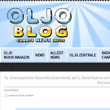
OLJO
ALLZEIT
RADI
NEWS
OLJO ZENTRALE
MUSIK MAGAZIN
NEWS
CHA
Chartausblick: Alexandra Stan bleibt auf 1, David Guetta sch
Norman 
Chart News
verfasst von OLJO-Team