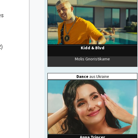
es
2)
d