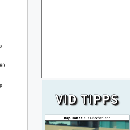
s
 80
f
op