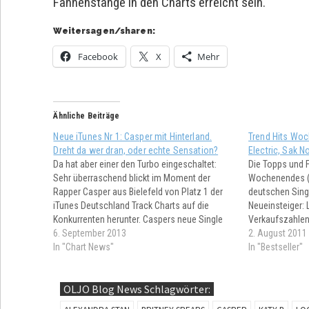
Fahnenstange in den Charts erreicht sein.
Weitersagen/sharen:
Facebook
X
Mehr
Ähnliche Beiträge
Neue iTunes Nr 1: Casper mit Hinterland.
Trend Hits Wo
Dreht da wer dran, oder echte Sensation?
Electric, Sak N
Da hat aber einer den Turbo eingeschaltet:
Die Topps und 
Sehr überraschend blickt im Moment der
Wochenendes (K
Rapper Casper aus Bielefeld von Platz 1 der
deutschen Sing
iTunes Deutschland Track Charts auf die
Neueinsteiger: 
Konkurrenten herunter. Caspers neue Single
Verkaufszahlen
Hinterland trifft in seinem Fanlager
6. September 2013
Lopez und die 
2. August 2011
offensichtlich auf hohe Kaufbereitschaft. Die
In "Chart News"
verzeichnen wi
In "Bestseller"
Performance bei Amazon MP3 und Musicload
Gaga. Enttäusch
jedoch ist…
neuer deutsche
OLJO Blog News Schlagwörter:
Top…