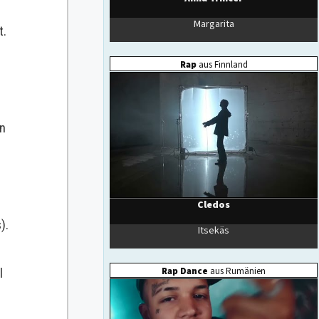
t.
en
).
l