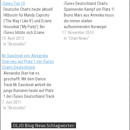
iTunes Top 10
iTunes Deutschland Charts:
Deutsche Charts heute aktuell:
Spannender Kampf um Platz 1!
Hitboom für Mandy Capristo
Bruno Mars aus Amerika muss
('The Way I Like It') und DJane
die immer stärker
Housekat ('My Party'). Bei
aufkommenden Norweger
iTunes blitzte sich DJane
17. November 2010
Madcon fürchten, die ihm mit
13. April 2012
Housekat wie ein Wirbelwind
der iTunes only
In "Chart News"
auf Platz 1 der Charts heute.
In "Bestseller"
Vorveröffentlichung ihrer
Mit gar nicht allzu großem
brandneuen Single Freaky Like
Mr Saxobeat von Alexandra
Abstand folgt Mandy Capristo.
Me immer dichter auf die Pelle
Stan neu auf Platz 1 der iTunes
Beide profitieren u.a. sehr stark
rücken.
Charts Deutschland
von niedrigen Preisen…
Alexandra Stan hat es
geschafft: Mit dem Dance
Track Mr Saxobeat wirbelt die
junge Rumänin heute auf Platz
1 der iTunes Deutschland Track
7. Juni 2011
Charts. Mit fast 25% Vorsprung
hat sie LMFAO abgehängt. Mr
In "Bestseller"
Saxobeat erhöhte bei iTunes
die relativen Verkaufszahlen in
OLJO Blog News Schlagwörter:
24h um glatte 30%. Ärgerlich: