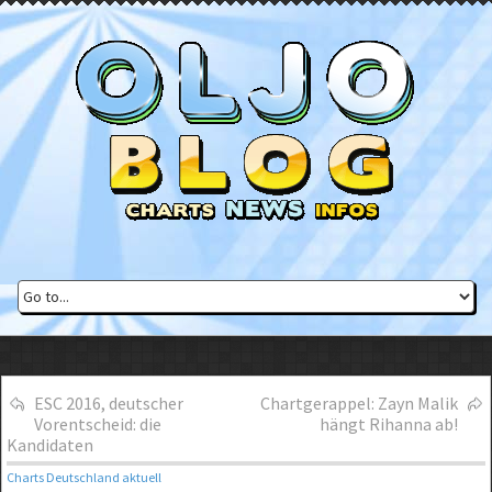
ESC 2016, deutscher
Chartgerappel: Zayn Malik
Vorentscheid: die
hängt Rihanna ab!
Kandidaten
Charts Deutschland aktuell