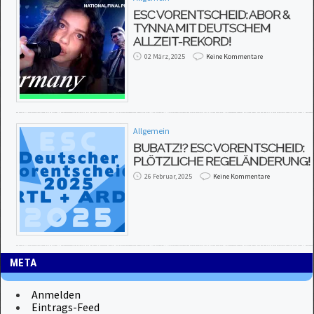
ESC VORENTSCHEID: ABOR &
TYNNA MIT DEUTSCHEM
ALLZEIT-REKORD!
02 März, 2025
Keine Kommentare
Allgemein
BUBATZ!? ESC VORENTSCHEID:
PLÖTZLICHE REGELÄNDERUNG!
26 Februar, 2025
Keine Kommentare
META
Anmelden
Eintrags-Feed