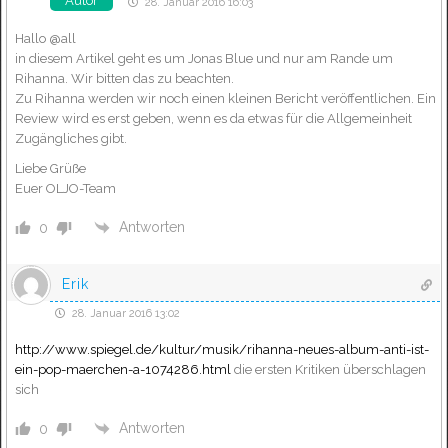
Autor
28. Januar 2016 16:03
Hallo @all
in diesem Artikel geht es um Jonas Blue und nur am Rande um
Rihanna. Wir bitten das zu beachten.
Zu Rihanna werden wir noch einen kleinen Bericht veröffentlichen. Ein
Review wird es erst geben, wenn es da etwas für die Allgemeinheit
Zugängliches gibt.
Liebe Grüße
Euer OLJO-Team
Antworten
0
Erik
28. Januar 2016 13:02
http://www.spiegel.de/kultur/musik/rihanna-neues-album-anti-ist-
ein-pop-maerchen-a-1074286.html
die ersten Kritiken überschlagen
sich
Antworten
0