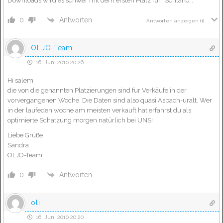
Downloads wird es schwer mit dem ersten Platz für „Schland“.
Antworten
0
Antworten anzeigen
(1)
OLJO-Team
16. Juni 2010 20:26
Hi salem
die von die genannten Platzierungen sind für Verkäufe in der
vorvergangenen Woche. Die Daten sind also quasi Asbach-uralt. Wer
in der laufeden woche am meisten verkauft hat erfährst du als
optimierte Schätzung morgen natürlich bei UNS!
Liebe Grüße
Sandra
OLJO-Team
Antworten
0
oli
16. Juni 2010 20:20