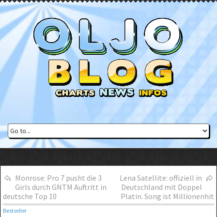
Monrose: Pro 7 pusht die 3
Lena Satellite: offiziell in
Girls durch GNTM Auftritt in
Deutschland mit Doppel
deutsche Top 10
Platin. Song ist Millionenhit
Bestseller