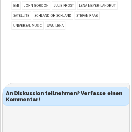
Schweiz dauert es leider
EMI
JOHN GORDON
JULIE FROST
LENA MEYER-LANDRUT
noch…
SATELLITE
SCHLAND OH SCHLAND
STEFAN RAAB
UNIVERSAL MUSIC
UWU LENA
An Diskussion teilnehmen? Verfasse einen
Kommentar!