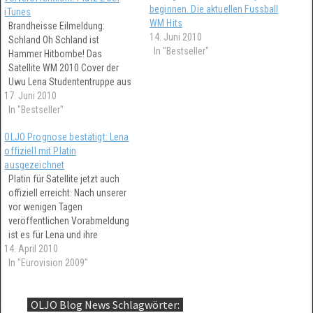
beginnen. Die aktuellen Fussball
iTunes
WM Hits
Brandheisse Eilmeldung:
14. Juni 2010
Schland Oh Schland ist
In "Bestseller"
Hammer Hitbombe! Das
Satellite WM 2010 Cover der
Uwu Lena Studententruppe aus
17. Juni 2010
Münster ballert bei iTunes im
Moment aus dem 'Nichts'
In "Bestseller"
direkt auf Platz 2. Der Titel ist
OLJO Prognose bestätigt: Lena
bei iTunes heute
offiziell mit Platin
vorveröffentlicht worden.
ausgezeichnet
'Satellite WM Pimp' also
Platin für Satellite jetzt auch
vielleicht bald sogar Platz 1 in
offiziell erreicht: Nach unserer
Deutschland?…
vor wenigen Tagen
veröffentlichen Vorabmeldung
ist es für Lena und ihre
14. April 2010
Plattenfirma nun auch offiziell
bestätigt: Satellite ist ein Platin
In "Eurovision 2009"
Hit in Deutschland. Gold in
Österreich ist auch nur noch
OLJO Blog News Schlagwörter:
eine Frage der Zeit. In der