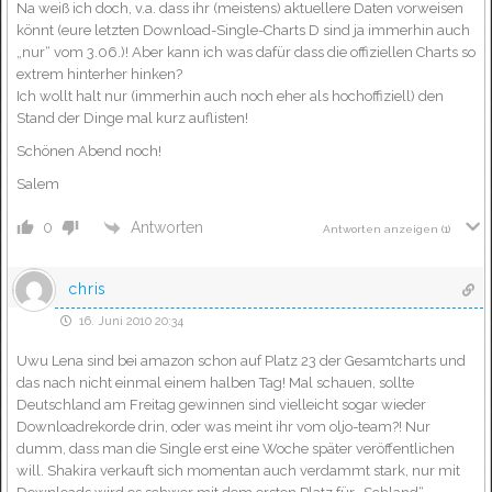
Na weiß ich doch, v.a. dass ihr (meistens) aktuellere Daten vorweisen
könnt (eure letzten Download-Single-Charts D sind ja immerhin auch
„nur“ vom 3.06.)! Aber kann ich was dafür dass die offiziellen Charts so
extrem hinterher hinken?
Ich wollt halt nur (immerhin auch noch eher als hochoffiziell) den
Stand der Dinge mal kurz auflisten!
Schönen Abend noch!
Salem
Antworten
0
Antworten anzeigen
(1)
chris
16. Juni 2010 20:34
Uwu Lena sind bei amazon schon auf Platz 23 der Gesamtcharts und
das nach nicht einmal einem halben Tag! Mal schauen, sollte
Deutschland am Freitag gewinnen sind vielleicht sogar wieder
Downloadrekorde drin, oder was meint ihr vom oljo-team?! Nur
dumm, dass man die Single erst eine Woche später veröffentlichen
will. Shakira verkauft sich momentan auch verdammt stark, nur mit