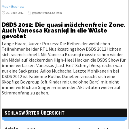
Musik-Business
20. März, 2012
gepostet von OLJO-Team
DSDS 2012: Die quasi mädchenfreie Zone.
Auch Vanessa Krasniqi in die Wüste
gevotet
Lange Haare, kurzer Prozess: Die Reihen der weiblichen
Teilnehmer bei der RTL Musikcastingshow DSDS 2012 lichten
sich rasend schnell. Mit Vanessa Krasniqi musste schon wieder
ein Mädel auf klackernden High-Heel Hacken die DSDS Show für
immer verlassen. Vanessas ‚Last Exit‘ Schreyl Versprecher war
nur eine Sackgasse. Adios Muchacha. Letzte Mohikanerin bei
DSDS 2012 ist Fabienne Rothe. Daneben versucht sich eine
6köpfige Boygroup (oft Kinder mit und ohne Bart) mit nicht
immer wirklich an Singen erinnernden Aktivitäten weiter auf
Stimmenfang zu gehen.
SCHLAGWÖRTER ÜBERSICHT