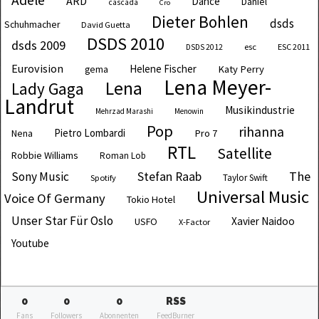
Adele
ARD
Dance
Daniel
cascada
Cro
Dieter Bohlen
dsds
Schuhmacher
David Guetta
DSDS 2010
dsds 2009
esc
ESC 2011
DSDS 2012
Eurovision
Helene Fischer
Katy Perry
gema
Lena Meyer-
Lena
Lady Gaga
Landrut
Musikindustrie
Mehrzad Marashi
Menowin
Pop
rihanna
Pietro Lombardi
Pro 7
Nena
RTL
Satellite
Robbie Williams
Roman Lob
The
Sony Music
Stefan Raab
Taylor Swift
Spotify
Universal Music
Voice Of Germany
Tokio Hotel
Unser Star Für Oslo
Xavier Naidoo
USFO
X-Factor
Youtube
0
0
0
RSS
Fans
Followers
Abonnenten
FeedBurner