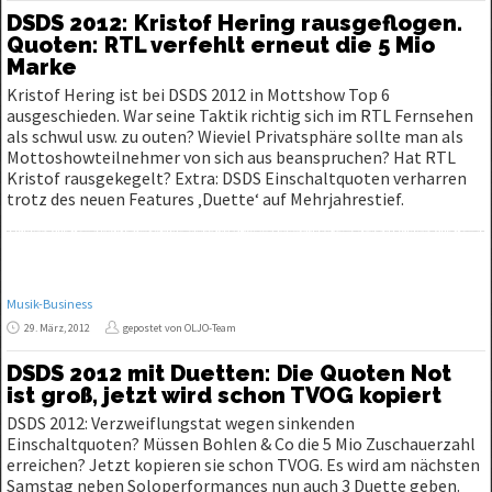
DSDS 2012: Kristof Hering rausgeflogen.
Quoten: RTL verfehlt erneut die 5 Mio
Marke
Kristof Hering ist bei DSDS 2012 in Mottshow Top 6
ausgeschieden. War seine Taktik richtig sich im RTL Fernsehen
als schwul usw. zu outen? Wieviel Privatsphäre sollte man als
Mottoshowteilnehmer von sich aus beanspruchen? Hat RTL
Kristof rausgekegelt? Extra: DSDS Einschaltquoten verharren
trotz des neuen Features ‚Duette‘ auf Mehrjahrestief.
Musik-Business
29. März, 2012
gepostet von OLJO-Team
DSDS 2012 mit Duetten: Die Quoten Not
ist groß, jetzt wird schon TVOG kopiert
DSDS 2012: Verzweiflungstat wegen sinkenden
Einschaltquoten? Müssen Bohlen & Co die 5 Mio Zuschauerzahl
erreichen? Jetzt kopieren sie schon TVOG. Es wird am nächsten
Samstag neben Soloperformances nun auch 3 Duette geben.