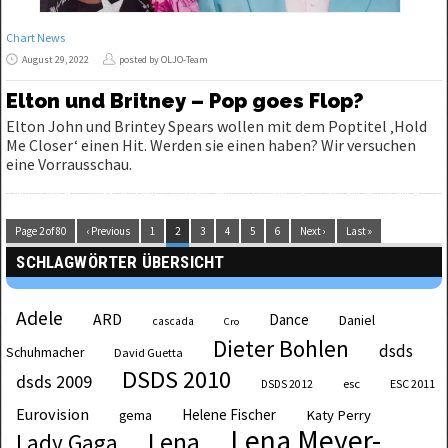
Chart News
August 29, 2022
posted by OLJO-Team
Elton und Britney – Pop goes Flop?
Elton John und Brintey Spears wollen mit dem Poptitel ‚Hold
Me Closer‘ einen Hit. Werden sie einen haben? Wir versuchen
eine Vorrausschau.
Page 2 of 80
‹ Previous
1
2
3
4
5
6
Next ›
Last »
SCHLAGWÖRTER ÜBERSICHT
Adele
ARD
Dance
Daniel
cascada
Cro
Dieter Bohlen
dsds
Schuhmacher
David Guetta
DSDS 2010
dsds 2009
esc
ESC 2011
DSDS 2012
Eurovision
Helene Fischer
Katy Perry
gema
Lena Meyer-
Lena
Lady Gaga