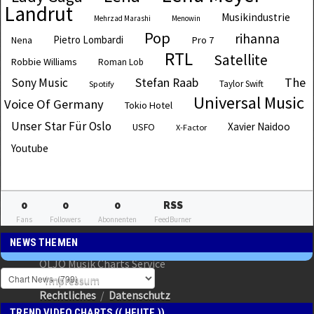
Landrut
Musikindustrie
Mehrzad Marashi
Menowin
Pop
rihanna
Pietro Lombardi
Pro 7
Nena
RTL
Satellite
Robbie Williams
Roman Lob
The
Sony Music
Stefan Raab
Taylor Swift
Spotify
Universal Music
Voice Of Germany
Tokio Hotel
Unser Star Für Oslo
Xavier Naidoo
USFO
X-Factor
Youtube
0
0
0
RSS
Fans
Followers
Abonnenten
FeedBurner
NEWS THEMEN
OLJO Musik Charts Service
Impressum
Rechtliches
/
Datenschutz
TREND VIDEO CHARTS (( HEUTE ))