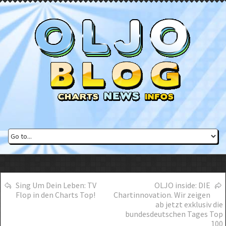
Sing Um Dein Leben: TV
OLJO inside: DIE
Flop in den Charts Top!
Chartinnovation. Wir zeigen
ab jetzt exklusiv die
bundesdeutschen Tages Top
100