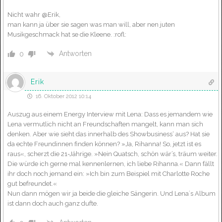
Nicht wahr @Erik,
man kann ja über sie sagen was man will, aber nen juten
Musikgeschmack hat se die Kleene. :rofl:
Antworten
0
Erik
16. Oktober 2012 10:14
Auszug aus einem Energy Interview mit Lena: Dass es jemandem wie
Lena vermutlich nicht an Freundschaften mangelt, kann man sich
denken. Aber wie sieht das innerhalb des Showbusiness‘ aus? Hat sie
da echte Freundinnen finden können? »Ja, Rihanna! So, jetzt ist es
raus«, scherzt die 21-Jährige. »Nein Quatsch, schön wär’s, träum weiter.
Die würde ich gerne mal kennenlernen, ich liebe Rihanna.« Dann fällt
ihr doch noch jemand ein: »Ich bin zum Beispiel mit Charlotte Roche
gut befreundet.«
Nun dann mögen wir ja beide die gleiche Sängerin. Und Lena´s Album
ist dann doch auch ganz dufte.