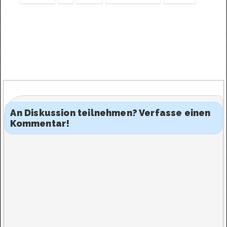
sofort zu sperren. Hat die
deutsche Musikindustrie nun
endgültig den Verstand
verloren und den totalen Krieg…
An Diskussion teilnehmen? Verfasse einen
Kommentar!