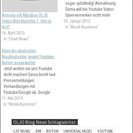
sogar spitzfindig! Abmahnung:
Gema will bei Youtube Video-
Sperrvermerken nicht mehr
Antonia mit Marabou OLJO
10. Januar 2013
genannt werden...
Video Blitz Nummer 1. Hot or
In "Musik-Business"
Not?
16. April 2013
In "Chart News"
Krieg der deutschen
Musikindustrie gegen Youtube-
Nutzer ausgeweitet
Jetzt wollen sie uns Youtube
dicht machen! Gema bricht laut
Pressemeldungen
Verhandlungen mit
Youtube/Google ab. Google
11. Mai 2010
beklagt in diesem
Zusammenhang die völlig
In "Musik-Business"
fehlende
Verhandlungsbereitschaft der
OLJO Blog News Schlagwörter:
Gema Leute. Gema Befehl an
Youtube: 600 Musikvideos sind
CAT MUSIC
EMI
ROTON
UNIVERSAL MUSIC
YOUTUBE