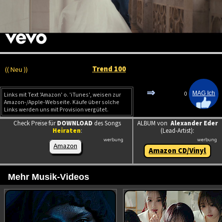
Trend 100
(( Neu ))
⇒
0
Links mit Text 'Amazon' o. 'iTunes', weisen zur
Amazon-/Apple-Webseite. Käufe über solche
Links werden uns mit Provision vergütet.
Check Preise für
DOWNLOAD
des Songs
ALBUM von
Alexander Eder
Heiraten
:
(Lead-Artist):
Amazon
Amazon CD/Vinyl
Mehr Musik-Videos