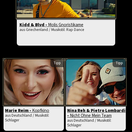
Kidd & Blvd -
Molis Gnoristikame
aus Griechenland / Musikstil: Rap Dance
Tipp
Tipp
Marie Reim -
Kopfkino
Nina Reh & Pietro Lombardi
-
Nicht Ohne Mein Team
aus Deutschland / Musikstil:
Schlager
aus Deutschland / Musikstil:
Schlager