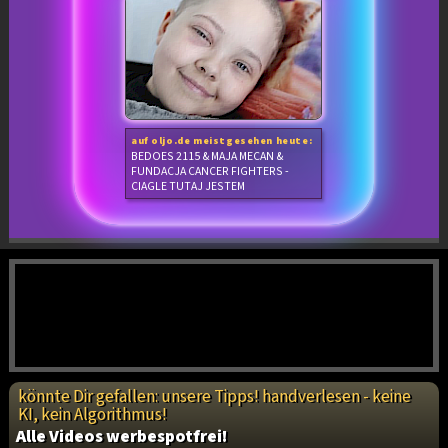
auf oljo.de meistgesehen heute:
BEDOES 2115 & MAJA MECAN &
FUNDACJA CANCER FIGHTERS -
CIAGLE TUTAJ JESTEM
könnte Dir gefallen: unsere Tipps! handverlesen - keine
KI, kein Algorithmus!
Alle Videos werbespotfrei!