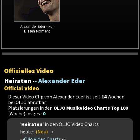
Alexander Eder - Für
Diesen Moment
Offizielles Video
Heiraten -
- Alexander Eder
Official video
Dieser Video Clip von Alexander Eder ist seit
14
Wochen
bei OLJO abrufbar.
Platzierungen in den
OLJO Musikvideo Charts Top 100
(Woche) insges.:
0
'
Heiraten
' in den OLJO Video Charts
heute:
(Neu)
/
⇒
Oljo Video Charts
⇐