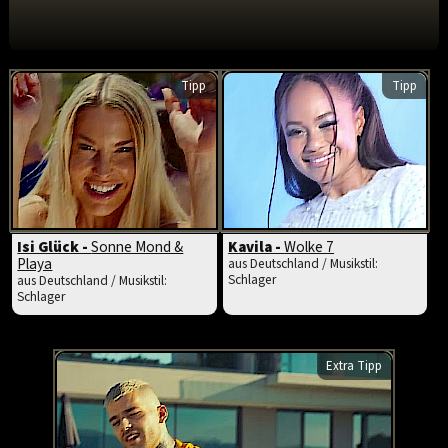
Tipp
Tipp
Isi Glück -
Sonne Mond &
Kavila -
Wolke 7
Playa
aus Deutschland / Musikstil:
Schlager
aus Deutschland / Musikstil:
Schlager
Extra Tipp