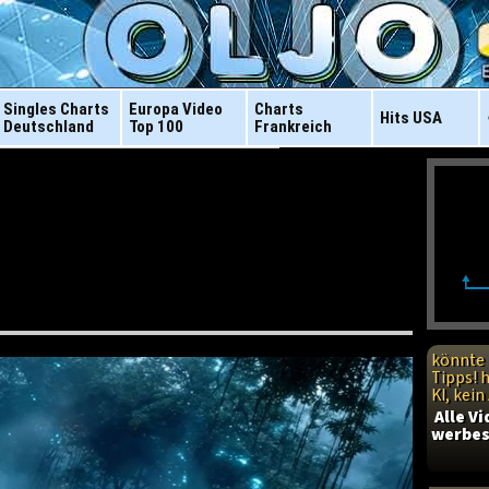
Singles Charts
Europa Video
Charts
Hits
USA
Deutschland
Top 100
Frankreich
könnte 
Tipps! 
KI, kei
Alle V
werbes