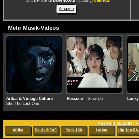
Check Preise für
DOWNLOAD
des Songs
Cometa
:
Amazon
Mehr Musik-Videos
Artbat & Vintage Culture
–
Rescene
– Glow Up
Lucky
She The Last One
Afrika
DeutschRAP
Rock 100
Latino
HipHop R&