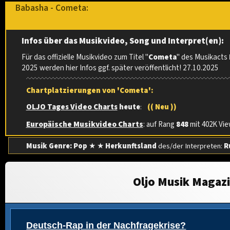
Babasha - Cometa:
Infos über das Musikvideo, Song und Interpret(en):
Für das offizielle Musikvideo zum Titel "
Cometa
" des Musikacts
2025 werden hier Infos ggf. später veröffentlicht! 27.10.2025
Chartplatzierungen von 'Cometa':
OLJO Tages Video Charts
heute
:
(( Neu ))
Europäische Musikvideo Charts
: auf Rang
848
mit 402K View
Musik Genre: Pop
★ ★
Herkunftsland
des/der Interpreten:
R
Oljo Musik Magaz
Deutsch-Rap in der Nachfragekrise?