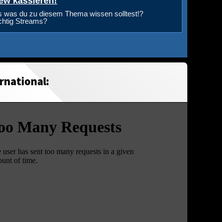
ew kassieren!
s was du zu diesem Thema wissen solltest!?
ichtig Streams?
rnational: