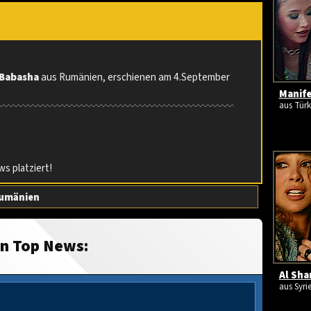
Babasha
aus Rumänien, erschienen am 4.September
Manife
aus Türk
s platziert!
umänien
in Top News:
Al Sha
aus Syri