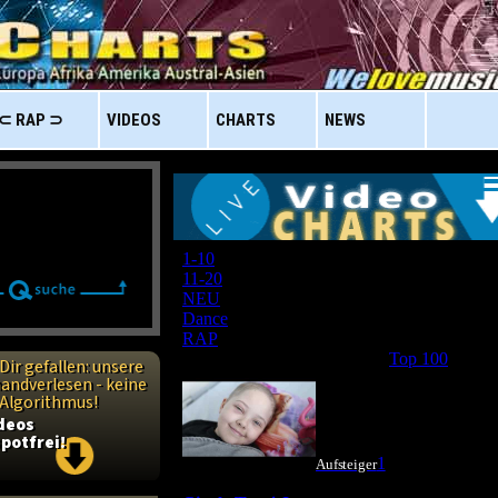
⊂ RAP ⊃
VIDEOS
CHARTS
NEWS
Dir gefallen: unsere
handverlesen - keine
n Algorithmus!
ideos
potfrei!