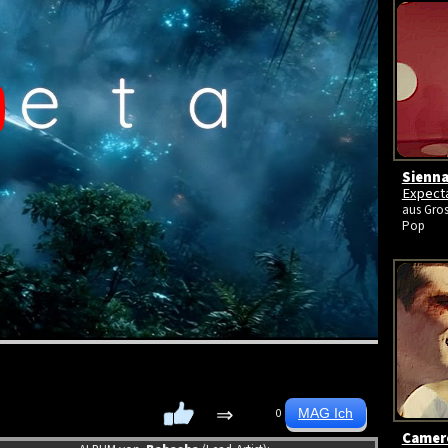
Sienna
Expect
aus Gros
Pop
⇒
0
Camer