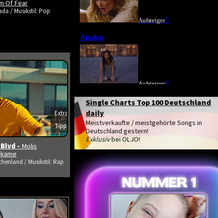
m Of Fear
da / Musikstil: Pop
Single Charts Top 100 Deutschland
daily
Extra
Meistverkaufte / meistgehörte Songs in
Tipp
s ansehen
Deutschland gestern!
Exklusiv
bei OLJO!
 Blvd -
Molis
tikame
chenland / Musikstil: Rap