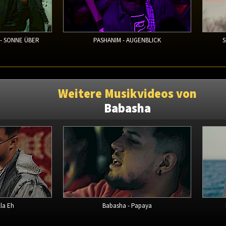
 - SONNE ÜBER
PASHANIM - AUGENBLICK
S
Weitere Musikvideos von
Babasha
la Eh
Babasha - Papaya