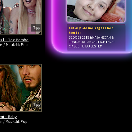
Tipp
auf oljo.de meistgesehen
heute:
BEDOES 2115 & MAJA MECAN &
st -
Toz Pembe
FUNDACJA CANCER FIGHTERS -
ei / Musikstil: Pop
CIAGLE TUTAJ JESTEM
Tipp
mi -
Baby
en / Musikstil: Pop