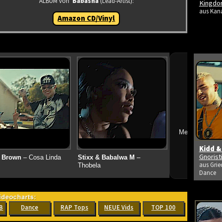
ALBUM von
Babasha
(Lead-Artist):
Kingdo
aus Kana
Amazon CD/Vinyl
➔
Mehr neue Vid
Kidd &
Gnoris
 Brown
– Cosa Linda
Stixx & Babalwa M
–
aus Grie
Thobela
Dance
B
Dance
RAP Tops
NEUE Vids
TOP 100