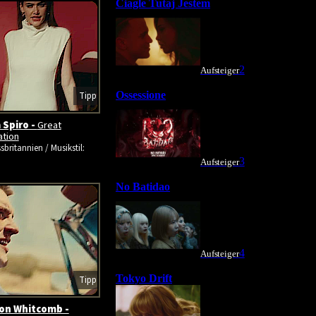
Tipp
 Spiro -
Great
ation
sbritannien / Musikstil:
Tipp
on Whitcomb -