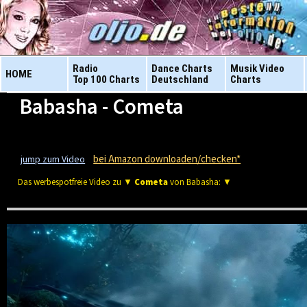
Radio
Dance Charts
Musik Video
HOME
Top 100 Charts
Deutschland
Charts
Babasha - Cometa
bei Amazon downloaden/checken*
jump zum Video
Das werbespotfreie Video zu ▼
Cometa
von Babasha: ▼