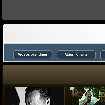
Videos brandneu
Album Charts