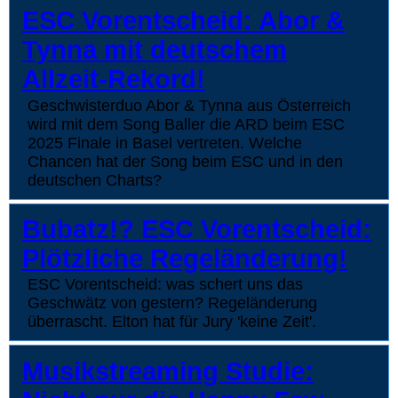
ESC Vorentscheid: Abor &
Tynna mit deutschem
Allzeit-Rekord!
Geschwisterduo Abor & Tynna aus Österreich
wird mit dem Song Baller die ARD beim ESC
2025 Finale in Basel vertreten. Welche
Chancen hat der Song beim ESC und in den
deutschen Charts?
Bubatz!? ESC Vorentscheid:
Plötzliche Regeländerung!
ESC Vorentscheid: was schert uns das
Geschwätz von gestern? Regeländerung
überrascht. Elton hat für Jury 'keine Zeit'.
Musikstreaming Studie: