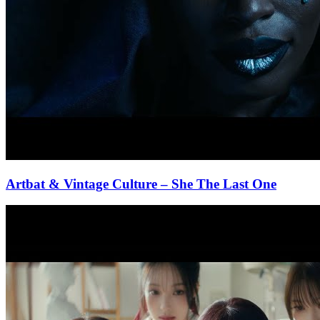
Artbat & Vintage Culture
– She The Last One