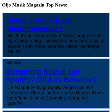
Oljo Musik Magazin Top News:
Deutsch-Rap in der
Nachfragekrise?
Hui that's goin' deep down! Deutschrap purzelt
die Charts runter. Halbiert in einem Jahr. Was ist
da denn los? Krise, oder nur kleine Nachfrage-
Delle?
Topnews
Streaming Betrug bei
Spotify? Gibt es Beweise?
US Rapper verklagt Spotify wegen von ihm
vermuteten Streaming Betrug den Rapper Drake
betreffend. Gibt es Streaming Betrug bei
Spotify?