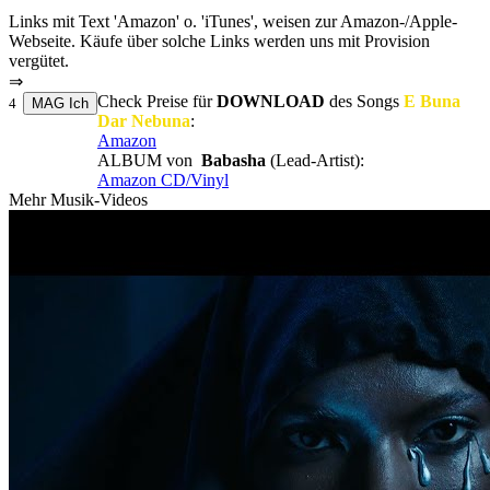
Links mit Text 'Amazon' o. 'iTunes', weisen zur Amazon-/Apple-
Webseite. Käufe über solche Links werden uns mit Provision
vergütet.
⇒
Check Preise für
DOWNLOAD
des Songs
E Buna
4
Dar Nebuna
:
Amazon
ALBUM von
Babasha
(Lead-Artist):
Amazon CD/Vinyl
Mehr Musik-Videos