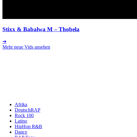
Stixx & Babalwa M
– Thobela
➔
Mehr neue Vids ansehen
Afrika
DeutschRAP
Rock 100
Latino
HipHop R&B
Dance