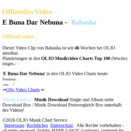
Offizielles Video
E Buna Dar Nebuna -
- Babasha
Official video
Dieser Video Clip von Babasha ist seit
46
Wochen bei OLJO
abrufbar.
Platzierungen in den
OLJO Musikvideo Charts Top 100
(Woche)
insges.:
0
'
E Buna Dar Nebuna
' in den OLJO Video Charts heute:
n.p.
Tendenz:
/
-neu-
⇒
Oljo Video Charts
⇐
Musik kaufen:
Musik Download
Single und Album siehe
Download Box / Musik Download Preisvergleich Box unterhalb
des Videos!
©2026 OLJO Musik Chart Service
Impressum
Rechtliches
Datenschutz
Alle Rechte vorbehalten -
all rights reserved. Valides HTML5 (W3C konform), optimiert für