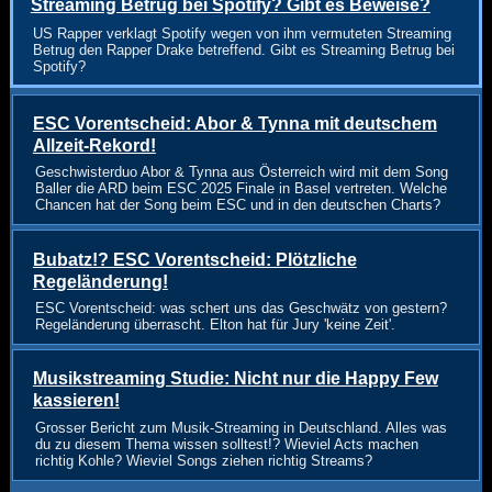
Streaming Betrug bei Spotify? Gibt es Beweise?
US Rapper verklagt Spotify wegen von ihm vermuteten Streaming
Betrug den Rapper Drake betreffend. Gibt es Streaming Betrug bei
Spotify?
ESC Vorentscheid: Abor & Tynna mit deutschem
Allzeit-Rekord!
Geschwisterduo Abor & Tynna aus Österreich wird mit dem Song
Baller die ARD beim ESC 2025 Finale in Basel vertreten. Welche
Chancen hat der Song beim ESC und in den deutschen Charts?
Bubatz!? ESC Vorentscheid: Plötzliche
Regeländerung!
ESC Vorentscheid: was schert uns das Geschwätz von gestern?
Regeländerung überrascht. Elton hat für Jury 'keine Zeit'.
Musikstreaming Studie: Nicht nur die Happy Few
kassieren!
Grosser Bericht zum Musik-Streaming in Deutschland. Alles was
du zu diesem Thema wissen solltest!? Wieviel Acts machen
richtig Kohle? Wieviel Songs ziehen richtig Streams?