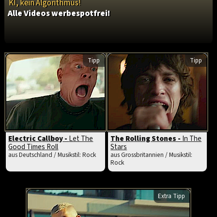
KI, kein Algorithmus!
Alle Videos werbespotfrei!
Tipp
Tipp
Electric Callboy -
Let The
The Rolling Stones -
In The
Good Times Roll
Stars
aus Deutschland / Musikstil: Rock
aus Grossbritannien / Musikstil:
Rock
Extra Tipp