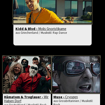
Kidd & Blvd -
Molis Gnoristikame
aus Griechenland / Musikstil: Rap Dance
Tipp
Tipp
Hämatom & Troglauer -
Wir
Muse -
Cryogen
Haben Dorf
aus Grossbritannien / Musikstil:
Rock
aus Deutschland / Musikstil: Rock