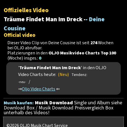
Offizielles Video
Träume Findet Man Im Dreck -
- Deine
Cousine
Official video
Dieser Video Clip von Deine Cousine ist seit
274
Wochen
bei OLJO abrufbar.
Platzierungen in den
OLJO Musikvideo Charts Top 100
(Woche) insges.:
0
'
Träume Findet Man Im Dreck
' in den OLJO
Video Charts heute:
(Neu)
Tendenz:
/
-neu-
⇒
Oljo Video Charts
⇐
Musik Download
Single und Album siehe
Musik kaufen:
Download Box / Musik Download Preisvergleich Box
unterhalb des Videos!
©2026 OLJO Musik Chart Service