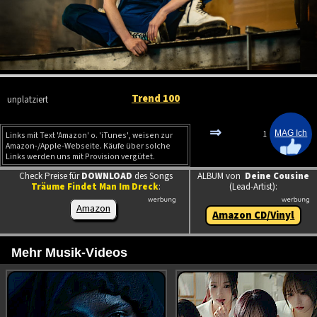
Trend 100
unplatziert
⇒
1
Links mit Text 'Amazon' o. 'iTunes', weisen zur
Amazon-/Apple-Webseite. Käufe über solche
Links werden uns mit Provision vergütet.
Check Preise für
DOWNLOAD
des Songs
ALBUM von
Deine Cousine
Träume Findet Man Im Dreck
:
(Lead-Artist):
Amazon
Amazon CD/Vinyl
Mehr Musik-Videos