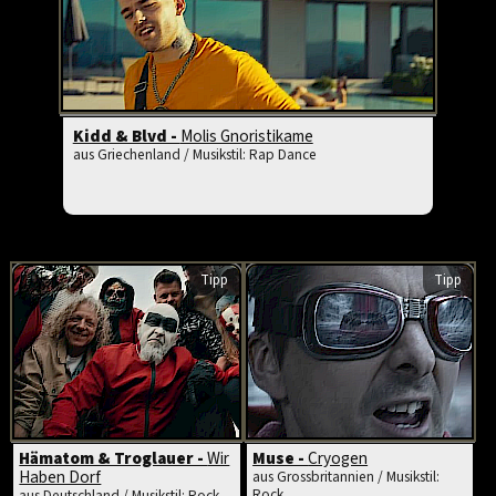
Kidd & Blvd -
Molis Gnoristikame
aus Griechenland / Musikstil: Rap Dance
Tipp
Tipp
Hämatom & Troglauer -
Wir
Muse -
Cryogen
Haben Dorf
aus Grossbritannien / Musikstil:
Rock
aus Deutschland / Musikstil: Rock