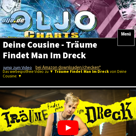
Menü
Deine Cousine - Träume
Findet Man Im Dreck
bei Amazon downloaden/checken*
jump zum Video
Das werbespotfreie Video zu ▼
Träume Findet Man Im Dreck
von Deine
Cousine: ▼