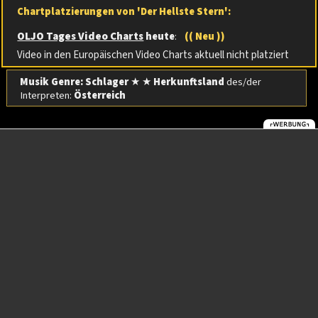
Chartplatzierungen von 'Der Hellste Stern':
OLJO Tages Video Charts
heute
:
(( Neu ))
Video in den Europäischen Video Charts aktuell nicht platziert
Musik Genre: Schlager
★ ★
Herkunftsland
des/der
Interpreten:
Österreich