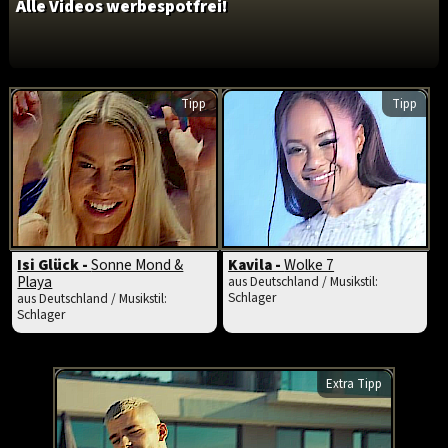
Alle Videos werbespotfrei!
Tipp
Tipp
Isi Glück -
Sonne Mond &
Kavila -
Wolke 7
Playa
aus Deutschland / Musikstil:
Schlager
aus Deutschland / Musikstil:
Schlager
Extra Tipp