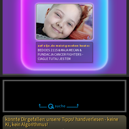
auf oljo.de meistgesehen heute:
BEDOES 2115 & MAJA MECAN &
FUNDACJA CANCER FIGHTERS -
CIAGLE TUTAJ JESTEM
könnte Dir gefallen: unsere Tipps! handverlesen - keine
KI, kein Algorithmus!