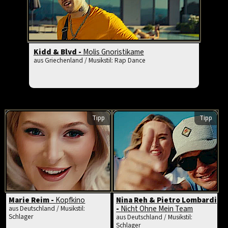
Kidd & Blvd -
Molis Gnoristikame
aus Griechenland / Musikstil: Rap Dance
Tipp
Tipp
Marie Reim -
Kopfkino
Nina Reh & Pietro Lombardi
-
Nicht Ohne Mein Team
aus Deutschland / Musikstil:
Schlager
aus Deutschland / Musikstil:
Schlager