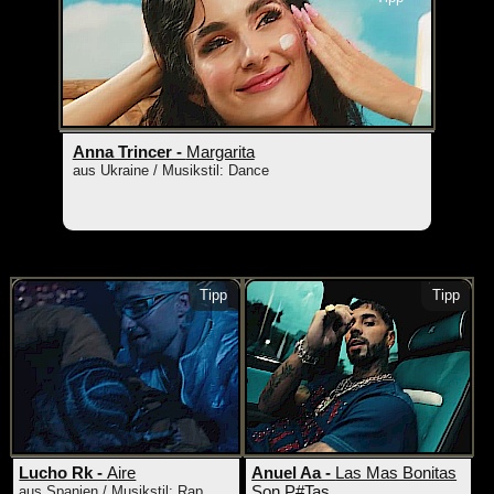
Anna Trincer -
Margarita
aus Ukraine / Musikstil: Dance
Tipp
Tipp
Lucho Rk -
Aire
Anuel Aa -
Las Mas Bonitas
Son P#Tas
aus Spanien / Musikstil: Rap