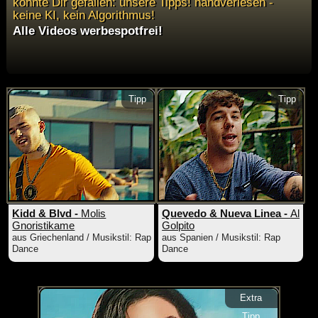
könnte Dir gefallen: unsere Tipps! handverlesen -
keine KI, kein Algorithmus!
Alle Videos werbespotfrei!
Tipp
Tipp
Kidd & Blvd -
Molis
Quevedo & Nueva Linea -
Al
Gnoristikame
Golpito
aus Griechenland / Musikstil: Rap
aus Spanien / Musikstil: Rap
Dance
Dance
Extra
Tipp