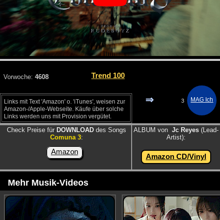
Trend 100
Vorwoche:
4608
⇒
3
Links mit Text 'Amazon' o. 'iTunes', weisen zur
Amazon-/Apple-Webseite. Käufe über solche
Links werden uns mit Provision vergütet.
Check Preise für
DOWNLOAD
des Songs
ALBUM von
Jc Reyes
(Lead-
Comuna 3
:
Artist):
Amazon
Amazon CD/Vinyl
Mehr Musik-Videos