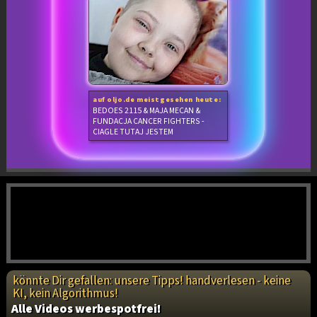
auf oljo.de meistgesehen heute:
BEDOES 2115 & MAJA MECAN &
FUNDACJA CANCER FIGHTERS -
CIAGLE TUTAJ JESTEM
könnte Dir gefallen: unsere Tipps! handverlesen - keine
KI, kein Algorithmus!
Alle Videos werbespotfrei!