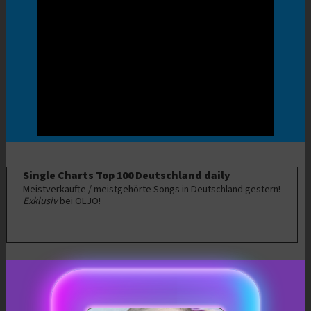
Single Charts Top 100 Deutschland daily
Meistverkaufte / meistgehörte Songs in Deutschland gestern!
Exklusiv
bei OLJO!