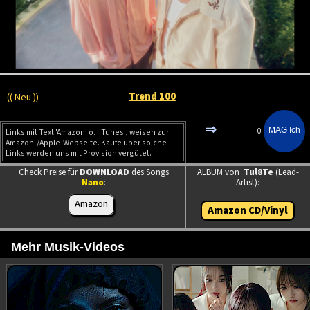
Trend 100
(( Neu ))
⇒
0
Links mit Text 'Amazon' o. 'iTunes', weisen zur
Amazon-/Apple-Webseite. Käufe über solche
Links werden uns mit Provision vergütet.
Check Preise für
DOWNLOAD
des Songs
ALBUM von
Tul8Te
(Lead-
Nano
:
Artist):
Amazon
Amazon CD/Vinyl
Mehr Musik-Videos