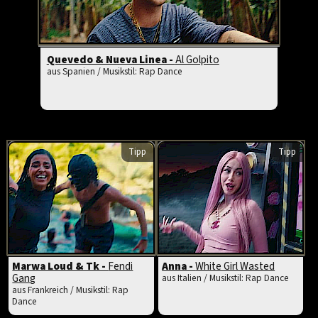
Quevedo & Nueva Linea -
Al Golpito
aus Spanien / Musikstil: Rap Dance
Tipp
Tipp
Marwa Loud & Tk -
Fendi
Anna -
White Girl Wasted
Gang
aus Italien / Musikstil: Rap Dance
aus Frankreich / Musikstil: Rap
Dance