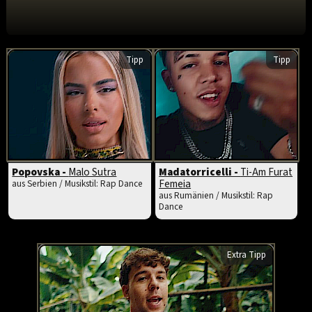
Tipp
Tipp
Popovska -
Malo Sutra
Madatorricelli -
Ti-Am Furat
Femeia
aus Serbien / Musikstil: Rap Dance
aus Rumänien / Musikstil: Rap
Dance
Extra Tipp