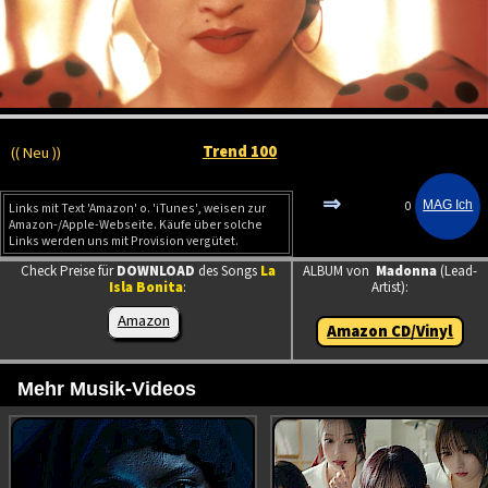
Trend 100
(( Neu ))
⇒
0
Links mit Text 'Amazon' o. 'iTunes', weisen zur
Amazon-/Apple-Webseite. Käufe über solche
Links werden uns mit Provision vergütet.
Check Preise für
DOWNLOAD
des Songs
La
ALBUM von
Madonna
(Lead-
Isla Bonita
:
Artist):
Amazon
Amazon CD/Vinyl
Mehr Musik-Videos