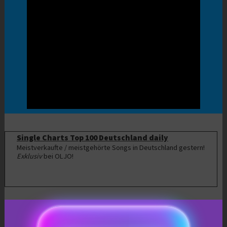
Single Charts Top 100 Deutschland daily
Meistverkaufte / meistgehörte Songs in Deutschland gestern!
Exklusiv
bei OLJO!