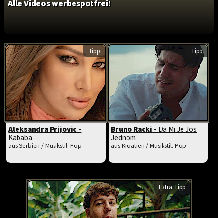
Alle Videos werbespotfrei!
Tipp
Tipp
Aleksandra Prijovic -
Bruno Racki -
Da Mi Je Jos
Kababa
Jednom
aus Serbien / Musikstil: Pop
aus Kroatien / Musikstil: Pop
Extra Tipp