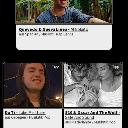
Quevedo & Nueva Linea -
Al Golpito
aus Spanien / Musikstil: Rap Dance
Tipp
Tipp
Da Ti -
Take Me There
S10 & Oscar And The Wolf -
Safe And Sound
aus Georgien / Musikstil: Pop
aus Niederlande / Musikstil: Pop