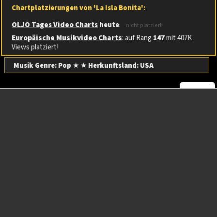
Chartplatzierungen von 'La Isla Bonita':
OLJO Tages Video Charts
heute
:
nicht platziert
Europäische Musikvideo Charts
: auf Rang
147
mit 407K
Views platziert!
Musik Genre: Pop
★ ★
Herkunftsland:
USA