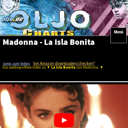
Menü
Madonna - La Isla Bonita
bei Amazon downloaden/checken*
jump zum Video
Das werbespotfreie Video zu ▼
La Isla Bonita
von Madonna: ▼