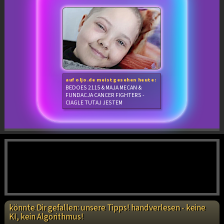
auf oljo.de meistgesehen heute:
BEDOES 2115 & MAJA MECAN &
FUNDACJA CANCER FIGHTERS -
CIAGLE TUTAJ JESTEM
könnte Dir gefallen: unsere Tipps! handverlesen - keine
KI, kein Algorithmus!