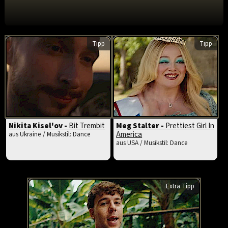
Tipp
Tipp
Nikita Kisel'ov -
Bit Trembit
Meg Stalter -
Prettiest Girl In
America
aus Ukraine / Musikstil: Dance
aus USA / Musikstil: Dance
Extra Tipp