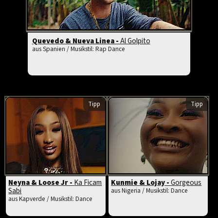
Quevedo & Nueva Linea -
Al Golpito
aus Spanien / Musikstil: Rap Dance
Tipp
Tipp
Neyna & Loose Jr -
Ka Ficam
Kunmie & Lojay -
Gorgeous
Sabi
aus Nigeria / Musikstil: Dance
aus Kapverde / Musikstil: Dance