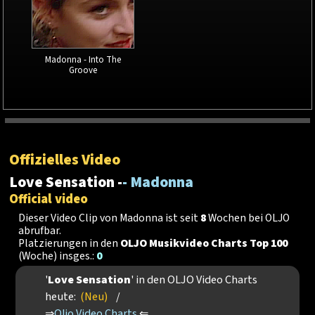
Madonna - Into The
Groove
Offizielles Video
Love Sensation -
- Madonna
Official video
Dieser Video Clip von Madonna ist seit
8
Wochen bei OLJO
abrufbar.
Platzierungen in den
OLJO Musikvideo Charts Top 100
(Woche) insges.:
0
'
Love Sensation
' in den OLJO Video Charts
heute:
(Neu)
/
⇒
Oljo Video Charts
⇐