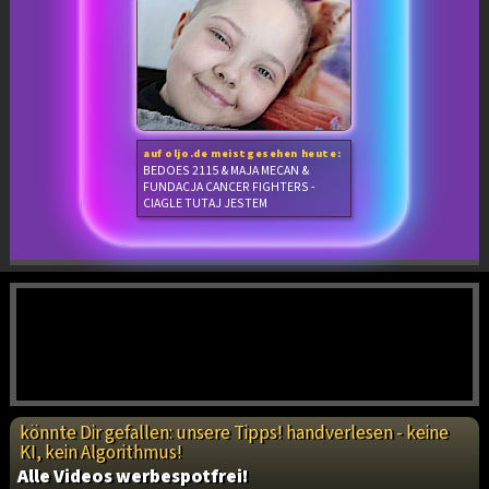
auf oljo.de meistgesehen heute:
BEDOES 2115 & MAJA MECAN &
FUNDACJA CANCER FIGHTERS -
CIAGLE TUTAJ JESTEM
könnte Dir gefallen: unsere Tipps! handverlesen - keine
KI, kein Algorithmus!
Alle Videos werbespotfrei!