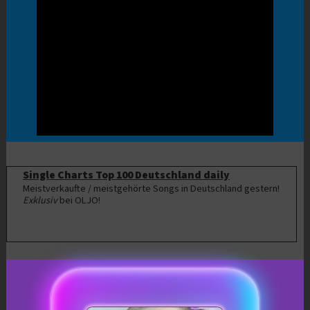
Single Charts Top 100 Deutschland daily
Meistverkaufte / meistgehörte Songs in Deutschland gestern!
Exklusiv
bei OLJO!