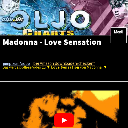
Menü
Madonna - Love Sensation
bei Amazon downloaden/checken*
jump zum Video
Das werbespotfreie Video zu ▼
Love Sensation
von Madonna: ▼