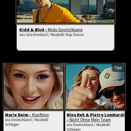
Kidd & Blvd -
Molis Gnoristikame
aus Griechenland / Musikstil: Rap Dance
Tipp
Tipp
Marie Reim -
Kopfkino
Nina Reh & Pietro Lombardi
-
Nicht Ohne Mein Team
aus Deutschland / Musikstil:
Schlager
aus Deutschland / Musikstil:
Schlager