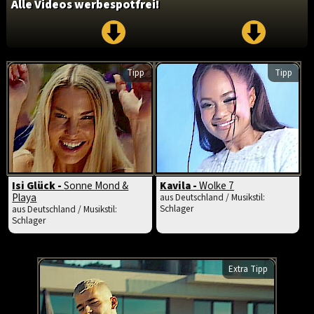
Alle Videos werbespotfrei!
Tipp
Tipp
Isi Glück -
Sonne Mond &
Kavila -
Wolke 7
Playa
aus Deutschland / Musikstil:
Schlager
aus Deutschland / Musikstil:
Schlager
Extra Tipp