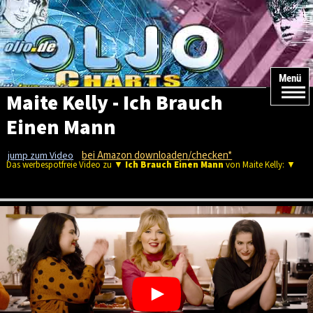
Menü
Maite Kelly - Ich Brauch
Einen Mann
bei Amazon downloaden/checken*
jump zum Video
Das werbespotfreie Video zu ▼
Ich Brauch Einen Mann
von Maite Kelly: ▼