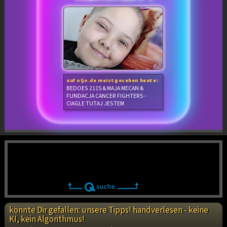
auf oljo.de meistgesehen heute:
BEDOES 2115 & MAJA MECAN &
FUNDACJA CANCER FIGHTERS -
CIAGLE TUTAJ JESTEM
könnte Dir gefallen: unsere Tipps! handverlesen - keine
KI, kein Algorithmus!