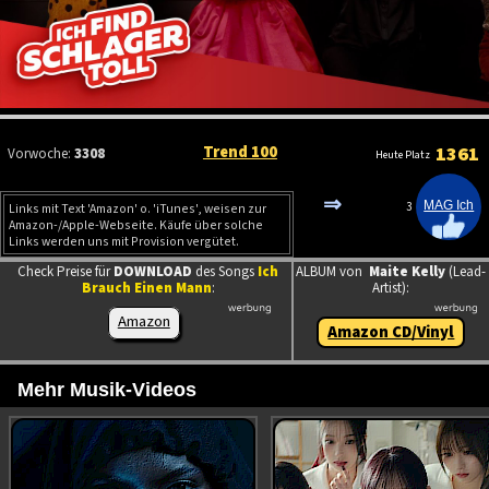
Trend 100
1361
Vorwoche:
3308
Heute Platz
⇒
3
Links mit Text 'Amazon' o. 'iTunes', weisen zur
Amazon-/Apple-Webseite. Käufe über solche
Links werden uns mit Provision vergütet.
Check Preise für
DOWNLOAD
des Songs
Ich
ALBUM von
Maite Kelly
(Lead-
Brauch Einen Mann
:
Artist):
Amazon
Amazon CD/Vinyl
Mehr Musik-Videos