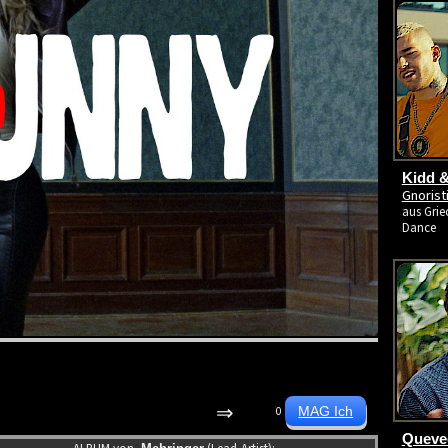
Kidd &
Gnoris
aus Grie
Dance
⇒
0
Queved