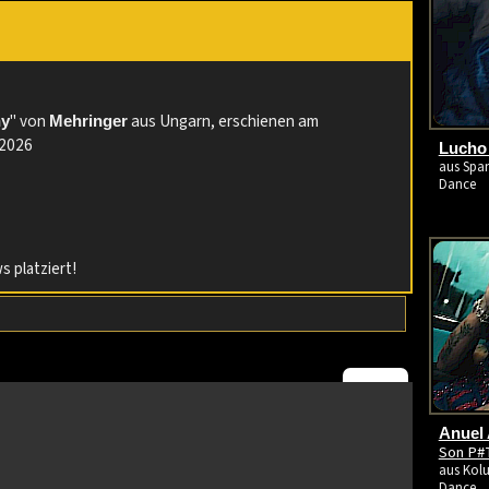
:
" von
aus Ungarn, erschienen am
ny
Mehringer
.2026
Lucho
aus Span
Dance
s platziert!
Anuel 
Son P#
aus Kolu
Dance