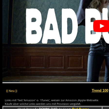
(( Neu ))
Trend 100
Links mit Text 'Amazon' o. 'iTunes', weisen zur Amazon-/Apple-Webseite.
Käufe über solche Links werden uns mit Provision vergütet.