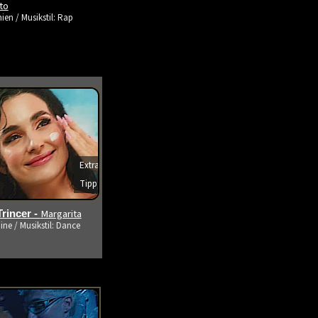
ito
ien / Musikstil: Rap
Extra
Tipp
s ansehen
Margarita
rincer -
ine / Musikstil: Dance