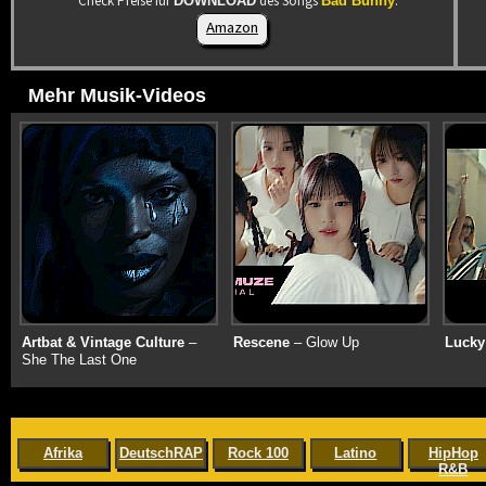
Check Preise für
des Songs
:
DOWNLOAD
Bad Bunny
Amazon
Mehr Musik-Videos
Artbat & Vintage Culture
–
Rescene
– Glow Up
Lucky
She The Last One
Afrika
DeutschRAP
Rock 100
Latino
HipHop
R&B