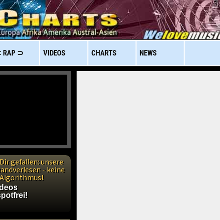
 RAP ⊃
VIDEOS
CHARTS
NEWS
Dir gefallen: unsere
handverlesen - keine
n Algorithmus!
ideos
potfrei!