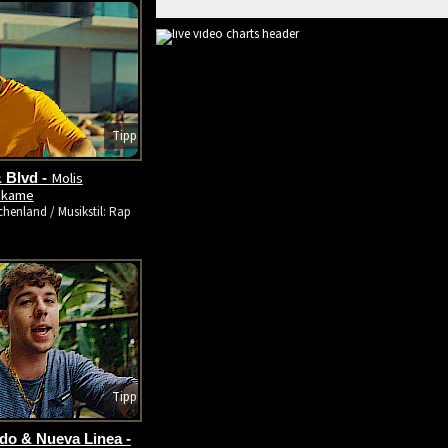
Tipp
Molis
 Blvd -
tikame
chenland / Musikstil: Rap
Tipp
o & Nueva Linea -