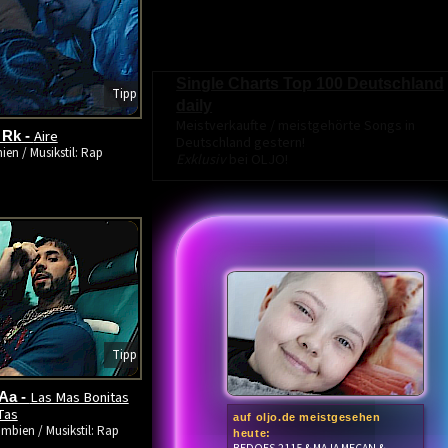
Single Charts Top 100 Deutschland
Tipp
daily
Meistverkaufte / meistgehörte Songs in
Aire
 Rk -
Deutschland gestern!
ien / Musikstil: Rap
Exklusiv
bei OLJO!
Tipp
Las Mas Bonitas
Aa -
Tas
auf oljo.de meistgesehen
mbien / Musikstil: Rap
heute: