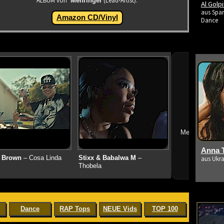
ALBUM von
(Lead-Artist):
Mehringer
Al Golp
aus Span
Amazon CD/Vinyl
Dance
➔
Mehr neue Vid
Anna T
 Brown
– Cosa Linda
Stixx & Babalwa M
–
aus Ukra
Thobela
Dance
RAP Tops
NEUE Vids
TOP 100