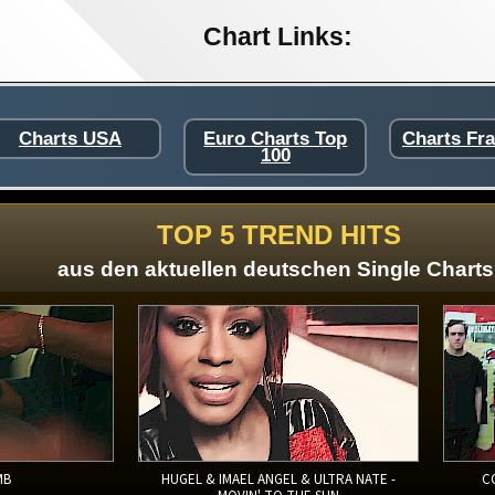
Chart Links:
Charts USA
Euro Charts Top
Charts Fr
100
TOP 5 TREND HITS
aus den aktuellen deutschen Single Charts
MB
HUGEL & IMAEL ANGEL & ULTRA NATE -
C