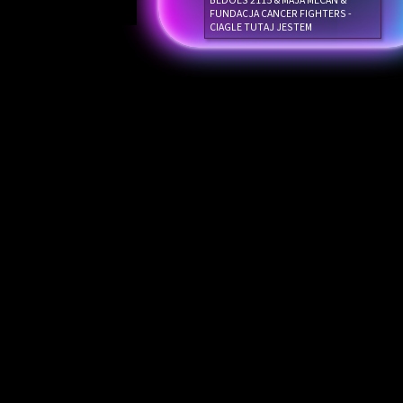
BEDOES 2115 & MAJA MECAN &
FUNDACJA CANCER FIGHTERS -
CIAGLE TUTAJ JESTEM