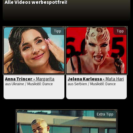
Alle Videos werbespotfrei!
Tipp
Tipp
Anna Trincer -
Margarita
Jelena Karleusa -
Mata Hari
aus Ukraine / Musikstil: Dance
aus Serbien / Musikstil: Dance
Extra Tipp