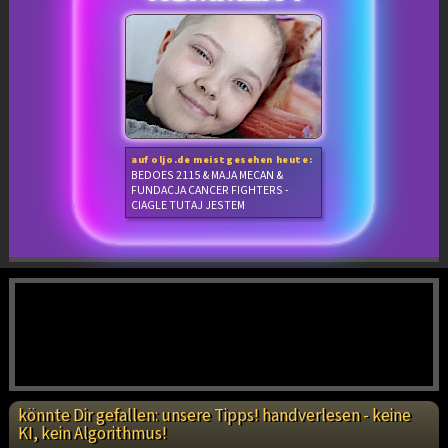
auf oljo.de meistgesehen heute:
BEDOES 2115 & MAJA MECAN &
FUNDACJA CANCER FIGHTERS -
CIAGLE TUTAJ JESTEM
könnte Dir gefallen: unsere Tipps! handverlesen - keine
KI, kein Algorithmus!