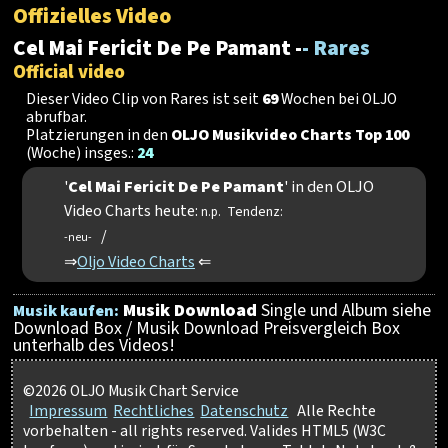
Offizielles Video
Cel Mai Fericit De Pe Pamant -
- Rares
Official video
Dieser Video Clip von Rares ist seit
69
Wochen bei OLJO
abrufbar.
Platzierungen in den
OLJO Musikvideo Charts Top 100
(Woche) insges.:
24
'
Cel Mai Fericit De Pe Pamant
' in den OLJO
Video Charts heute:
Tendenz:
n.p.
/
-neu-
⇒
Oljo Video Charts
⇐
Musik Download
Single und Album siehe
Musik kaufen:
Download Box / Musik Download Preisvergleich Box
unterhalb des Videos!
©2026 OLJO Musik Chart Service
Impressum
Rechtliches
Datenschutz
Alle Rechte
vorbehalten - all rights reserved. Valides HTML5 (W3C