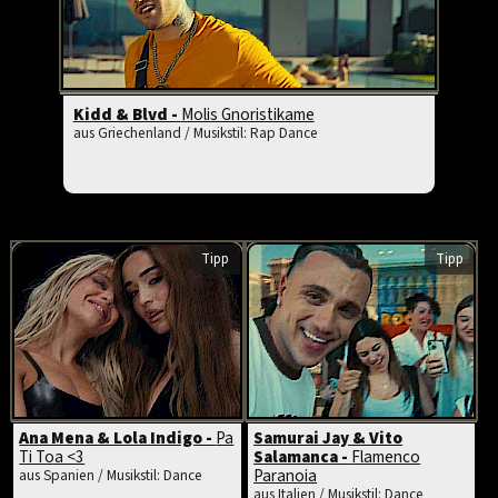
Kidd & Blvd -
Molis Gnoristikame
aus Griechenland / Musikstil: Rap Dance
Tipp
Tipp
Ana Mena & Lola Indigo -
Pa
Samurai Jay & Vito
Ti Toa <3
Salamanca -
Flamenco
Paranoia
aus Spanien / Musikstil: Dance
aus Italien / Musikstil: Dance