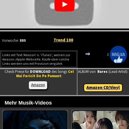
Trend 100
Vorwoche:
880
⇒
2
Links mit Text 'Amazon' o. 'iTunes', weisen zur
Amazon-/Apple-Webseite. Käufe über solche
Links werden uns mit Provision vergütet.
Check Preise für
DOWNLOAD
des Songs
Cel
ALBUM von
Rares
(Lead-Artist):
Mai Fericit De Pe Pamant
:
Amazon
Amazon CD/Vinyl
Mehr Musik-Videos