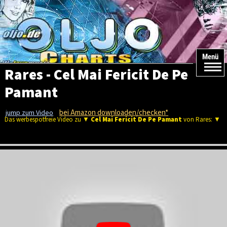
Menü
Rares - Cel Mai Fericit De Pe
Pamant
bei Amazon downloaden/checken*
jump zum Video
Das werbespotfreie Video zu ▼
Cel Mai Fericit De Pe Pamant
von Rares: ▼