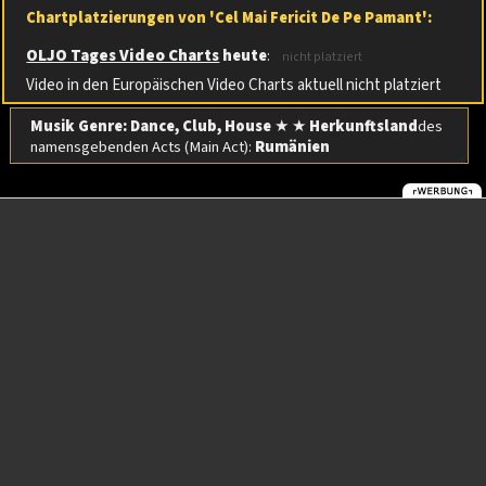
Chartplatzierungen von 'Cel Mai Fericit De Pe Pamant':
OLJO Tages Video Charts
heute
:
nicht platziert
Video in den Europäischen Video Charts aktuell nicht platziert
Musik Genre: Dance, Club, House
★ ★
Herkunftsland
des
namensgebenden Acts (Main Act):
Rumänien