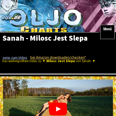
Menü
Sanah - Milosc Jest Slepa
bei Amazon downloaden/checken*
jump zum Video
Das werbespotfreie Video zu ▼
Milosc Jest Slepa
von Sanah: ▼