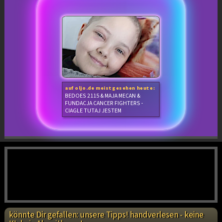
auf oljo.de meistgesehen heute:
BEDOES 2115 & MAJA MECAN &
FUNDACJA CANCER FIGHTERS -
CIAGLE TUTAJ JESTEM
könnte Dir gefallen: unsere Tipps! handverlesen - keine