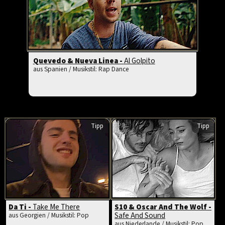
Quevedo & Nueva Linea -
Al Golpito
aus Spanien / Musikstil: Rap Dance
Tipp
Tipp
Da Ti -
Take Me There
S10 & Oscar And The Wolf -
Safe And Sound
aus Georgien / Musikstil: Pop
aus Niederlande / Musikstil: Pop