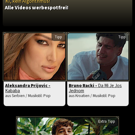
KI, kein Algorithmus!
Alle Videos werbespotfrei!
Tipp
Tipp
Aleksandra Prijovic -
Bruno Racki -
Da Mi Je Jos
Kababa
Jednom
aus Serbien / Musikstil: Pop
aus Kroatien / Musikstil: Pop
Extra Tipp