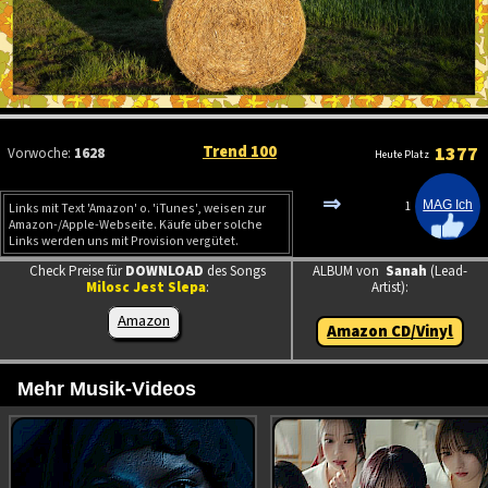
Trend 100
1377
Vorwoche:
1628
Heute Platz
⇒
1
Links mit Text 'Amazon' o. 'iTunes', weisen zur
Amazon-/Apple-Webseite. Käufe über solche
Links werden uns mit Provision vergütet.
Check Preise für
DOWNLOAD
des Songs
ALBUM von
Sanah
(Lead-
Milosc Jest Slepa
:
Artist):
Amazon
Amazon CD/Vinyl
Mehr Musik-Videos