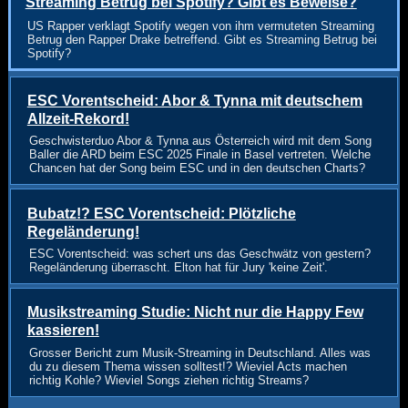
Streaming Betrug bei Spotify? Gibt es Beweise?
US Rapper verklagt Spotify wegen von ihm vermuteten Streaming
Betrug den Rapper Drake betreffend. Gibt es Streaming Betrug bei
Spotify?
ESC Vorentscheid: Abor & Tynna mit deutschem
Allzeit-Rekord!
Geschwisterduo Abor & Tynna aus Österreich wird mit dem Song
Baller die ARD beim ESC 2025 Finale in Basel vertreten. Welche
Chancen hat der Song beim ESC und in den deutschen Charts?
Bubatz!? ESC Vorentscheid: Plötzliche
Regeländerung!
ESC Vorentscheid: was schert uns das Geschwätz von gestern?
Regeländerung überrascht. Elton hat für Jury 'keine Zeit'.
Musikstreaming Studie: Nicht nur die Happy Few
kassieren!
Grosser Bericht zum Musik-Streaming in Deutschland. Alles was
du zu diesem Thema wissen solltest!? Wieviel Acts machen
richtig Kohle? Wieviel Songs ziehen richtig Streams?