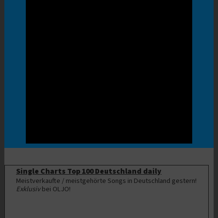
Single Charts Top 100 Deutschland daily
Meistverkaufte / meistgehörte Songs in Deutschland gestern!
Exklusiv
bei OLJO!