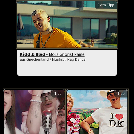
Extra Tipp
Kidd & Blvd -
Molis Gnoristikame
aus Griechenland / Musikstil: Rap Dance
Tipp
Tipp