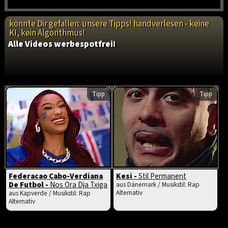
könnte Dir gefallen: unsere Tipps! handverlesen - keine
KI, kein Algorithmus!
Alle Videos werbespotfrei!
Tipp
Tipp
Federacao Cabo-Verdiana
Kesi -
Stil Permanent
De Futbol -
Nos Ora Dja Txiga
aus Dänemark / Musikstil: Rap
Alternativ
aus Kapverde / Musikstil: Rap
Alternativ