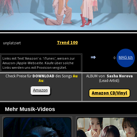
Trend 100
unplatziert
⇒
0
Links mit Text 'Amazon' o. 'iTunes', weisen zur
Amazon-/Apple-Webseite. Käufe über solche
Links werden uns mit Provision vergütet.
Check Preise für
DOWNLOAD
des Songs
Au
ALBUM von
Sasha Norova
Au
:
(Lead-Artist):
Amazon
Amazon CD/Vinyl
Mehr Musik-Videos