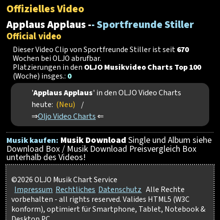
Offizielles Video
Applaus Applaus -
- Sportfreunde Stiller
Official video
Dieser Video Clip von Sportfreunde Stiller ist seit
670
Wochen bei OLJO abrufbar.
Platzierungen in den
OLJO Musikvideo Charts Top 100
(Woche) insges.:
0
'
Applaus Applaus
' in den OLJO Video Charts
heute:
(Neu)
/
⇒
Oljo Video Charts
⇐
Musik Download
Single und Album siehe
Musik kaufen:
Download Box / Musik Download Preisvergleich Box
unterhalb des Videos!
©2026 OLJO Musik Chart Service
Impressum
Rechtliches
Datenschutz
Alle Rechte
vorbehalten - all rights reserved. Valides HTML5 (W3C
konform), optimiert für Smartphone, Tablet, Notebook &
Desktop PC.