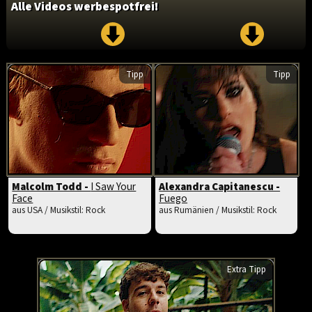
Alle Videos werbespotfrei!
Tipp
Tipp
Malcolm Todd -
I Saw Your
Alexandra Capitanescu -
Face
Fuego
aus USA / Musikstil: Rock
aus Rumänien / Musikstil: Rock
Extra Tipp