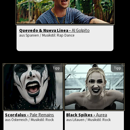
Quevedo & Nueva Linea -
Al Golpito
aus Spanien / Musikstil: Rap Dance
Tipp
Tipp
Scordalus -
Pale Remains
Black Spikes -
Aurea
aus Österreich / Musikstil: Rock
aus Litauen / Musikstil: Rock