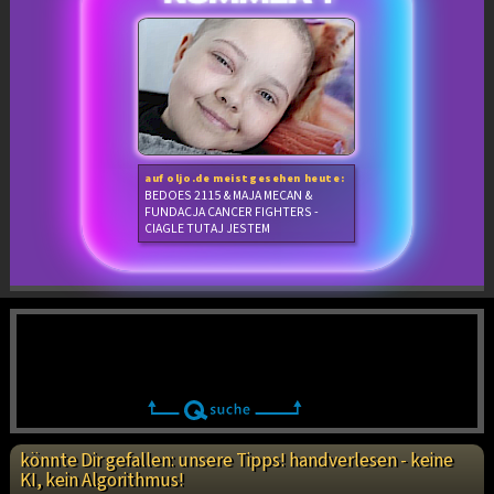
auf oljo.de meistgesehen heute:
BEDOES 2115 & MAJA MECAN &
FUNDACJA CANCER FIGHTERS -
CIAGLE TUTAJ JESTEM
könnte Dir gefallen: unsere Tipps! handverlesen - keine
KI, kein Algorithmus!