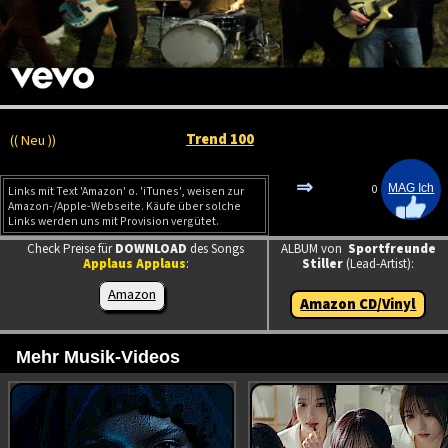
Trend 100
(( Neu ))
⇒
0
Links mit Text 'Amazon' o. 'iTunes', weisen zur
Amazon-/Apple-Webseite. Käufe über solche
Links werden uns mit Provision vergütet.
Check Preise für
DOWNLOAD
des Songs
ALBUM von
Sportfreunde
Applaus Applaus
:
Stiller
(Lead-Artist):
Amazon
Amazon CD/Vinyl
Mehr Musik-Videos