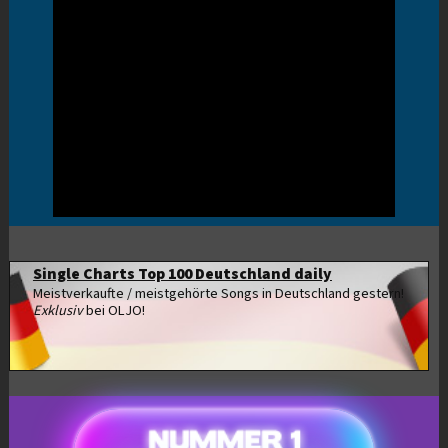
Single Charts Top 100 Deutschland daily
Meistverkaufte / meistgehörte Songs in Deutschland gestern!
Exklusiv
bei OLJO!