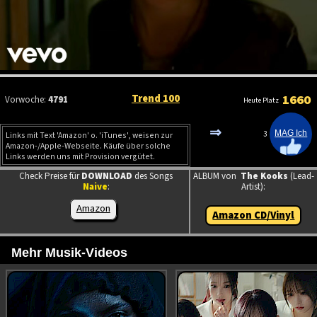
Trend 100
1660
Vorwoche:
4791
Heute Platz
⇒
3
Links mit Text 'Amazon' o. 'iTunes', weisen zur
Amazon-/Apple-Webseite. Käufe über solche
Links werden uns mit Provision vergütet.
Check Preise für
DOWNLOAD
des Songs
ALBUM von
The Kooks
(Lead-
Naive
:
Artist):
Amazon
Amazon CD/Vinyl
Mehr Musik-Videos