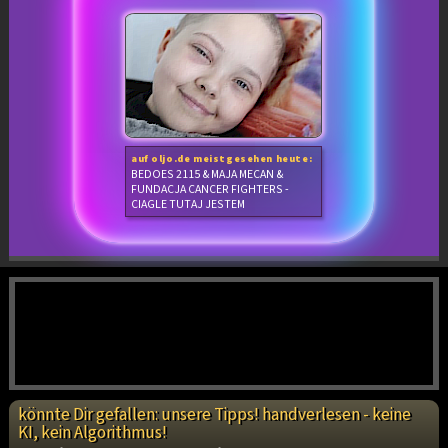
auf oljo.de meistgesehen heute:
BEDOES 2115 & MAJA MECAN &
FUNDACJA CANCER FIGHTERS -
CIAGLE TUTAJ JESTEM
könnte Dir gefallen: unsere Tipps! handverlesen - keine
KI, kein Algorithmus!