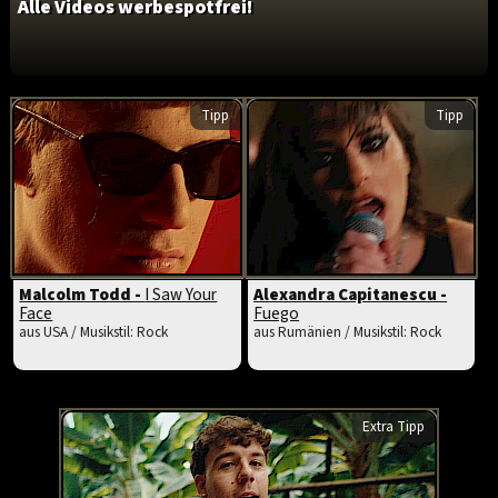
Alle Videos werbespotfrei!
Tipp
Tipp
Malcolm Todd -
I Saw Your
Alexandra Capitanescu -
Face
Fuego
aus USA / Musikstil: Rock
aus Rumänien / Musikstil: Rock
Extra Tipp