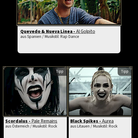
Quevedo & Nueva Linea -
Al Golpito
aus Spanien / Musikstil: Rap Dance
Tipp
Tipp
Scordalus -
Pale Remains
Black Spikes -
Aurea
aus Österreich / Musikstil: Rock
aus Litauen / Musikstil: Rock