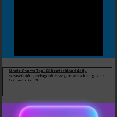
Single Charts Top 100 Deutschland daily
Meistverkaufte / meistgehörte Songs in Deutschland gestern!
Exklusiv
bei OLJO!