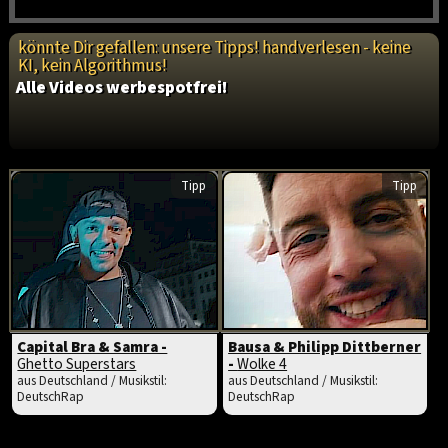
könnte Dir gefallen: unsere Tipps! handverlesen - keine
KI, kein Algorithmus!
Alle Videos werbespotfrei!
Tipp
Tipp
Capital Bra & Samra -
Bausa & Philipp Dittberner
Ghetto Superstars
-
Wolke 4
aus Deutschland / Musikstil:
aus Deutschland / Musikstil:
DeutschRap
DeutschRap