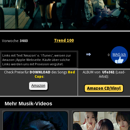
Trend 100
Vorwoche:
3403
⇒
0
Links mit Text 'Amazon' o. 'iTunes', weisen zur
Amazon-/Apple-Webseite. Käufe über solche
Links werden uns mit Provision vergütet.
Check Preise für
DOWNLOAD
des Songs
Red
ALBUM von
Ufo361
(Lead-
Cups
:
Artist):
Amazon
Amazon CD/Vinyl
Mehr Musik-Videos