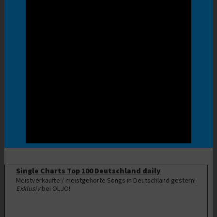
Single Charts Top 100 Deutschland daily
Meistverkaufte / meistgehörte Songs in Deutschland gestern!
Exklusiv
bei OLJO!