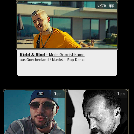
Extra Tipp
Kidd & Blvd -
Molis Gnoristikame
aus Griechenland / Musikstil: Rap Dance
Tipp
Tipp