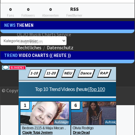
0
0
0
RSS
Fans
Followers
Abonnenten
FeedBurner
NEWS
THEMEN
OLJO Musik Charts Service
Impressum
Rechtliches
/
Datenschutz
TREND
VIDEO CHARTS (( HEUTE ))
© Copyright 2023 OLJO