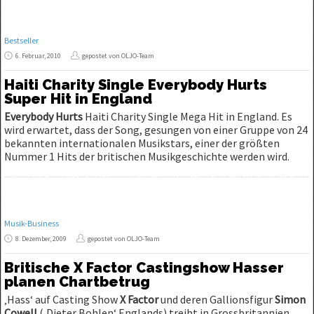
Bestseller
6. Februar, 2010
gepostet von OLJO-Team
Haiti Charity Single Everybody Hurts
Super Hit in England
Everybody Hurts
Haiti Charity Single Mega Hit in England. Es
wird erwartet, dass der Song, gesungen von einer Gruppe von 24
bekannten internationalen Musikstars, einer der größten
Nummer 1 Hits der britischen Musikgeschichte werden wird.
Musik-Business
8. Dezember, 2009
gepostet von OLJO-Team
Britische X Factor Castingshow Hasser
planen Chartbetrug
‚Hass‘ auf Casting Show
X Factor
und deren Gallionsfigur
Simon
Cowell
(‚Dieter Bohlen‘ Englands) treibt in Grossbritannien