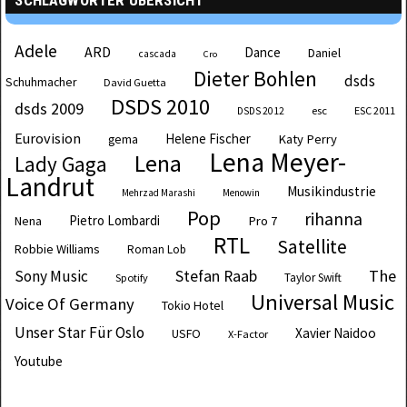
Adele
ARD
Dance
Daniel
cascada
Cro
Dieter Bohlen
dsds
Schuhmacher
David Guetta
DSDS 2010
dsds 2009
esc
ESC 2011
DSDS 2012
Eurovision
Helene Fischer
Katy Perry
gema
Lena Meyer-
Lena
Lady Gaga
Landrut
Musikindustrie
Mehrzad Marashi
Menowin
Pop
rihanna
Pietro Lombardi
Pro 7
Nena
RTL
Satellite
Robbie Williams
Roman Lob
The
Sony Music
Stefan Raab
Taylor Swift
Spotify
Universal Music
Voice Of Germany
Tokio Hotel
Unser Star Für Oslo
Xavier Naidoo
USFO
X-Factor
Youtube