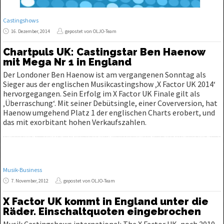
Castingshows
16. Dezember, 2014
gepostet von OLJO-Team
Chartpuls UK: Castingstar Ben Haenow
mit Mega Nr 1 in England
Der Londoner Ben Haenow ist am vergangenen Sonntag als
Sieger aus der englischen Musikcastingshow ‚X Factor UK 2014‘
hervorgegangen. Sein Erfolg im X Factor UK Finale gilt als
‚Überraschung‘. Mit seiner Debütsingle, einer Coverversion, hat
Haenow umgehend Platz 1 der englischen Charts erobert, und
das mit exorbitant hohen Verkaufszahlen.
Musik-Business
7. November, 2012
gepostet von OLJO-Team
X Factor UK kommt in England unter die
Räder. Einschaltquoten eingebrochen
Musik Castingshows international: The X Factor UK, noch 2010