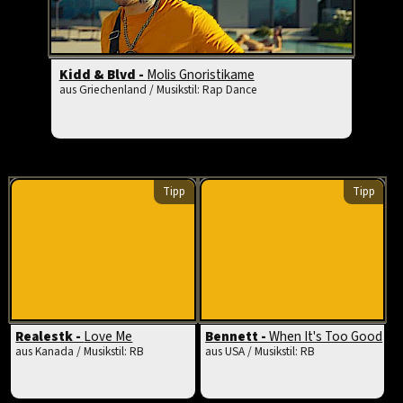
Kidd & Blvd -
Molis Gnoristikame
aus Griechenland / Musikstil: Rap Dance
Tipp
Tipp
Realestk -
Love Me
Bennett -
When It's Too Good
aus Kanada / Musikstil: RB
aus USA / Musikstil: RB