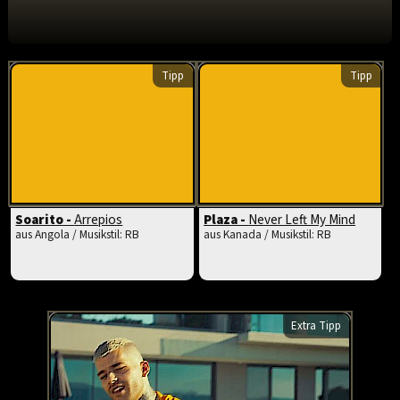
Tipp
Tipp
Soarito -
Arrepios
Plaza -
Never Left My Mind
aus Angola / Musikstil: RB
aus Kanada / Musikstil: RB
Extra Tipp