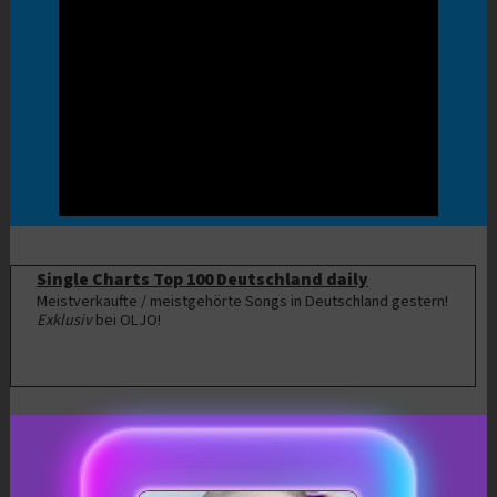
Single Charts Top 100 Deutschland daily
Meistverkaufte / meistgehörte Songs in Deutschland gestern!
Exklusiv
bei OLJO!