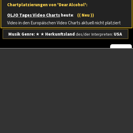
Chartplatzierungen von 'Dear Alcohol':
OLJO Tages Video Charts
heute
:
(( Neu ))
Video in den Europäischen Video Charts aktuell nicht platziert
Musik Genre:
★ ★
Herkunftsland
des/der Interpreten:
USA