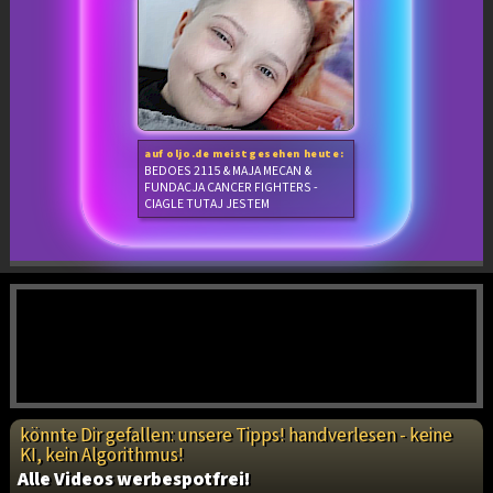
auf oljo.de meistgesehen heute:
BEDOES 2115 & MAJA MECAN &
FUNDACJA CANCER FIGHTERS -
CIAGLE TUTAJ JESTEM
könnte Dir gefallen: unsere Tipps! handverlesen - keine
KI, kein Algorithmus!
Alle Videos werbespotfrei!