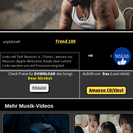
Trend 100
unplatziert
⇒
0
Links mit Text 'Amazon' o. 'iTunes', weisen zur
Amazon-/Apple-Webseite. Käufe über solche
Links werden uns mit Provision vergütet.
Check Preise für
DOWNLOAD
des Songs
ALBUM von
Dax
(Lead-Artist):
Dear Alcohol
:
Amazon
Amazon CD/Vinyl
Mehr Musik-Videos