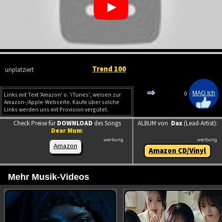
Trend 100
unplatziert
⇒
0
Links mit Text 'Amazon' o. 'iTunes', weisen zur
Amazon-/Apple-Webseite. Käufe über solche
Links werden uns mit Provision vergütet.
Check Preise für
DOWNLOAD
des Songs
ALBUM von
Dax
(Lead-Artist):
Dear Mum
:
Amazon
Amazon CD/Vinyl
Mehr Musik-Videos