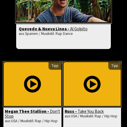
Quevedo & Nueva Linea -
Al Golpito
aus Spanien / Musikstil: Rap Dance
Tipp
Tipp
Megan Thee Stallion -
Don't
Russ -
Take You Back
Stop
aus USA / Musikstil: Rap / Hip Hop
aus USA / Musikstil: Rap / Hip Hop