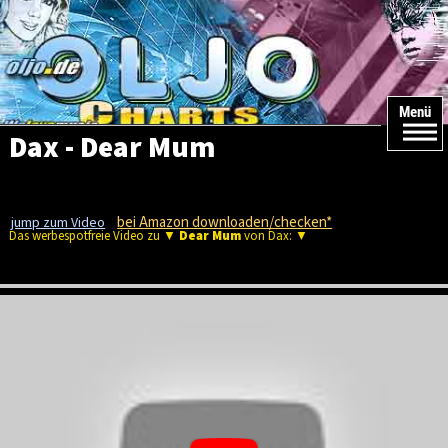
Menü
Dax - Dear Mum
bei Amazon downloaden/checken*
jump zum Video
Das werbespotfreie Video zu ▼
Dear Mum
von Dax: ▼