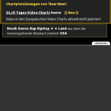
Chartplatzierungen von 'Dear Mum':
OLJO Tages Video Charts
heute
:
(( Neu ))
Video in den Europäischen Video Charts aktuell nicht platziert
Musik Genre: Rap HipHop
★ ★
Land
aus dem der
namensgebende Musikact stammt:
USA