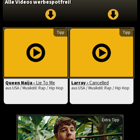
Alle Videos werbespotfrei!
Tipp
Tipp
Queen Naija -
Lie To Me
Larray -
Cancelled
aus USA / Musikstil: Rap / Hip Hop
aus USA / Musikstil: Rap / Hip Hop
Extra Tipp