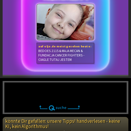
auf oljo.de meistgesehen heute:
BEDOES 2115 & MAJA MECAN &
FUNDACJA CANCER FIGHTERS -
CIAGLE TUTAJ JESTEM
könnte Dir gefallen: unsere Tipps! handverlesen - keine
KI, kein Algorithmus!