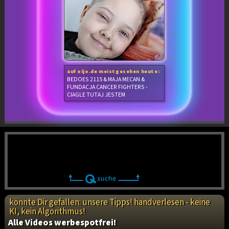
auf oljo.de meistgesehen heute:
BEDOES 2115 & MAJA MECAN &
FUNDACJA CANCER FIGHTERS -
CIAGLE TUTAJ JESTEM
könnte Dir gefallen: unsere Tipps! handverlesen - keine
KI, kein Algorithmus!
Alle Videos werbespotfrei!