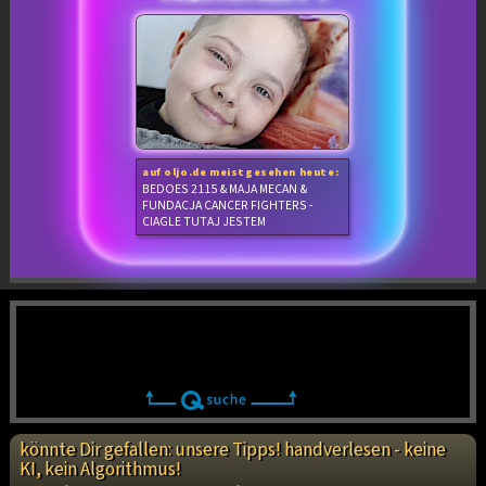
auf oljo.de meistgesehen heute:
BEDOES 2115 & MAJA MECAN &
FUNDACJA CANCER FIGHTERS -
CIAGLE TUTAJ JESTEM
könnte Dir gefallen: unsere Tipps! handverlesen - keine
KI, kein Algorithmus!