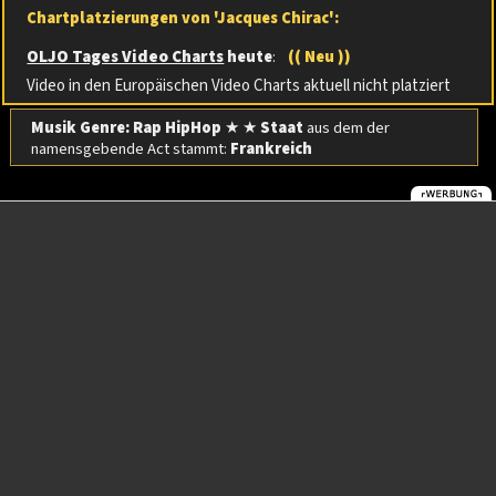
Chartplatzierungen von 'Jacques Chirac':
OLJO Tages Video Charts
heute
:
(( Neu ))
Video in den Europäischen Video Charts aktuell nicht platziert
Musik Genre: Rap HipHop
★ ★
Staat
aus dem der
namensgebende Act stammt:
Frankreich