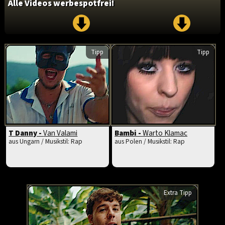
Alle Videos werbespotfrei!
Tipp
Tipp
T Danny -
Van Valami
Bambi -
Warto Klamac
aus Ungarn / Musikstil: Rap
aus Polen / Musikstil: Rap
Extra Tipp