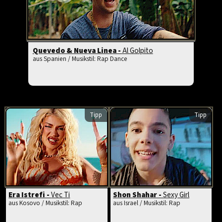
Quevedo & Nueva Linea -
Al Golpito
aus Spanien / Musikstil: Rap Dance
Tipp
Tipp
Era Istrefi -
Vec Ti
Shon Shahar -
Sexy Girl
aus Kosovo / Musikstil: Rap
aus Israel / Musikstil: Rap