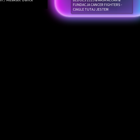
en / Musikstil: Dance
BEDOES 2115 & MAJA MECAN &
FUNDACJA CANCER FIGHTERS -
CIAGLE TUTAJ JESTEM