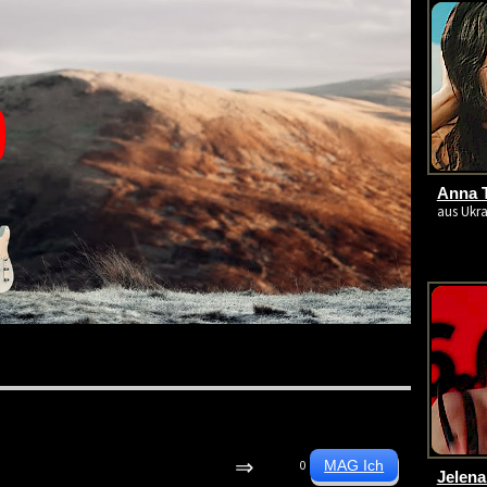
Anna T
aus Ukra
⇒
0
Jelena