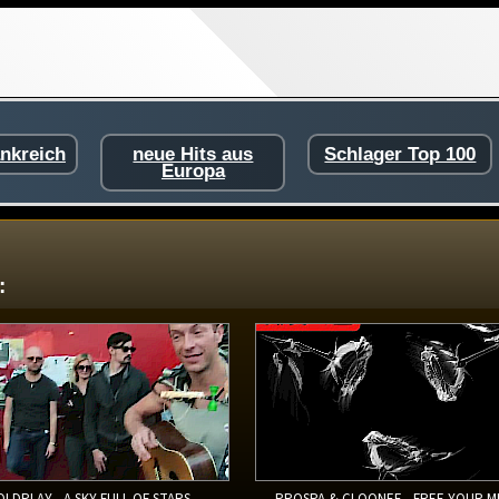
ankreich
neue Hits aus
Schlager Top 100
Europa
:
OLDPLAY - A SKY FULL OF STARS
PROSPA & CLOONEE - FREE YOUR M