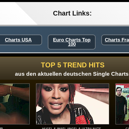
Chart Links:
Charts USA
Euro Charts Top
Charts Fr
100
TOP 5 TREND HITS
aus den aktuellen deutschen Single Charts
MB
HUGEL & IMAEL ANGEL & ULTRA NATE -
C