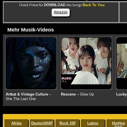
Check Preise für
des Songs
:
DOWNLOAD
Back To You
Amazon
Mehr Musik-Videos
Artbat & Vintage Culture
–
Rescene
– Glow Up
Lucky
She The Last One
Afrika
DeutschRAP
Rock 100
Latino
HipHop