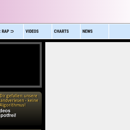
 RAP ⊃
VIDEOS
CHARTS
NEWS
Dir gefallen: unsere
handverlesen - keine
n Algorithmus!
ideos
potfrei!