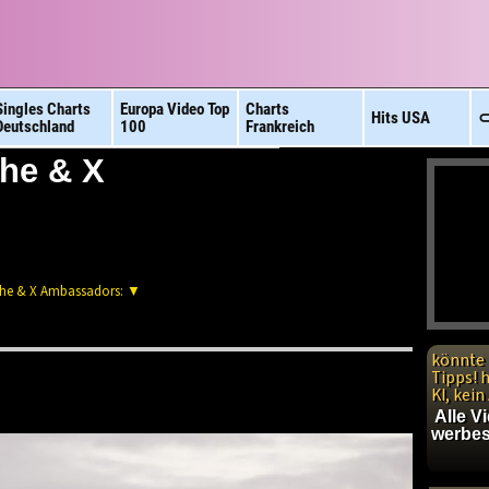
Singles Charts
Europa Video
Top
Charts
Hits
USA
⊂
Deutschland
100
Frankreich
uhe & X
Duhe & X Ambassadors: ▼
könnte 
Tipps! 
KI, kei
Alle V
werbes