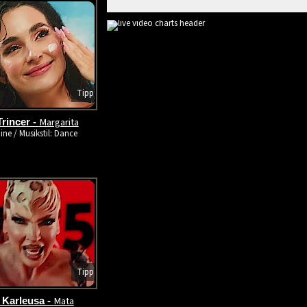
Tipp
Margarita
rincer -
ine / Musikstil: Dance
Tipp
Mata
 Karleusa -