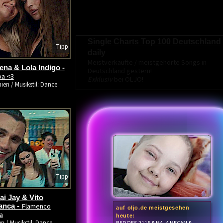
Single Charts Top 100 Deutschland
Tipp
daily
Meistverkaufte / meistgehörte Songs in
na & Lola Indigo -
Deutschland gestern!
oa <3
Exklusiv
bei OLJO!
ien / Musikstil: Dance
Tipp
i Jay & Vito
Flamenco
anca -
auf oljo.de meistgesehen
a
heute: