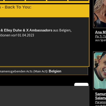
 - Back To You:
:
aus Belgien,
 & Elley Duhe & X Ambassadors
Ana Me
tionen vor! 01.04.2023
Pa Ti T
aus Span
namensgebenden Acts (Main Act):
Belgien
Samura
Salam
Paranoi