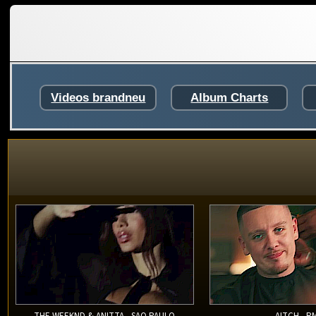
Videos brandneu
Album Charts
THE WEEKND & ANITTA - SAO PAULO
AITCH - R