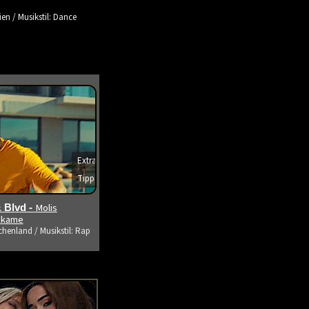
ien / Musikstil: Dance
Extra
Tipp
s ansehen
Molis
 Blvd -
tikame
chenland / Musikstil: Rap