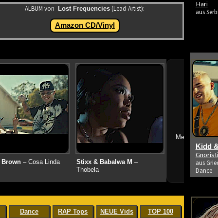
Hari
ALBUM von
(Lead-Artist):
Lost Frequencies
aus Serb
Amazon CD/Vinyl
➔
Mehr neue Vid
Kidd &
Gnoris
 Brown
– Cosa Linda
Stixx & Babalwa M
–
aus Grie
Thobela
Dance
Dance
RAP Tops
NEUE Vids
TOP 100