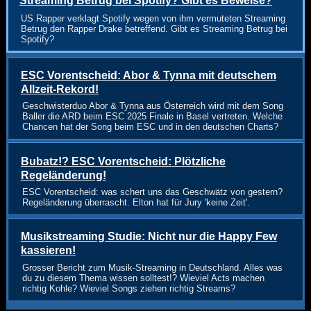
Streaming Betrug bei Spotify? Gibt es Beweise?
US Rapper verklagt Spotify wegen von ihm vermuteten Streaming
Betrug den Rapper Drake betreffend. Gibt es Streaming Betrug bei
Spotify?
ESC Vorentscheid: Abor & Tynna mit deutschem
Allzeit-Rekord!
Geschwisterduo Abor & Tynna aus Österreich wird mit dem Song
Baller die ARD beim ESC 2025 Finale in Basel vertreten. Welche
Chancen hat der Song beim ESC und in den deutschen Charts?
Bubatz!? ESC Vorentscheid: Plötzliche
Regeländerung!
ESC Vorentscheid: was schert uns das Geschwätz von gestern?
Regeländerung überrascht. Elton hat für Jury 'keine Zeit'.
Musikstreaming Studie: Nicht nur die Happy Few
kassieren!
Grosser Bericht zum Musik-Streaming in Deutschland. Alles was
du zu diesem Thema wissen solltest!? Wieviel Acts machen
richtig Kohle? Wieviel Songs ziehen richtig Streams?