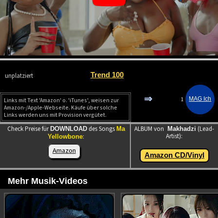
Trend 100
unplatziert
⇒
1
Links mit Text 'Amazon' o. 'iTunes', weisen zur
Amazon-/Apple-Webseite. Käufe über solche
Links werden uns mit Provision vergütet.
Check Preise für
des Songs
ALBUM von
(Lead-
DOWNLOAD
Ma
Makhadzi
Artist):
:
Yellowbone
Amazon
Amazon CD/Vinyl
Mehr Musik-Videos