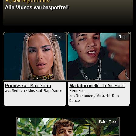
KI, kein Algorithmus!
Alle Videos werbespotfrei!
Tipp
Tipp
Malo Sutra
Ti-Am Furat
Popovska -
Madatorricelli -
Femeia
aus Serbien / Musikstil: Rap Dance
aus Rumänien / Musikstil: Rap
Dance
Extra Tipp