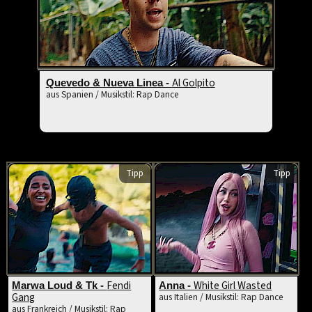
Al Golpito
Quevedo & Nueva Linea -
aus Spanien / Musikstil: Rap Dance
Tipp
Tipp
Fendi
White Girl Wasted
Marwa Loud & Tk -
Anna -
Gang
aus Italien / Musikstil: Rap Dance
aus Frankreich / Musikstil: Rap