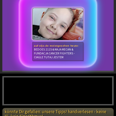
auf oljo.de meistgesehen heute:
BEDOES 2115 & MAJA MECAN &
FUNDACJA CANCER FIGHTERS -
CIAGLE TUTAJ JESTEM
könnte Dir gefallen: unsere Tipps! handverlesen - keine