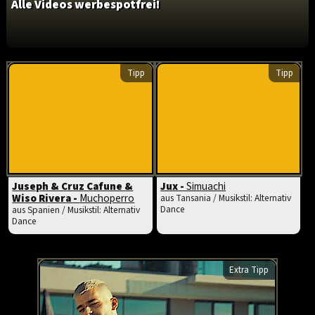
Alle Videos werbespotfrei!
Tipp
Tipp
Juseph & Cruz Cafune &
Jux -
Simuachi
Wiso Rivera -
Muchoperro
aus Tansania / Musikstil: Alternativ
Dance
aus Spanien / Musikstil: Alternativ
Dance
Extra Tipp