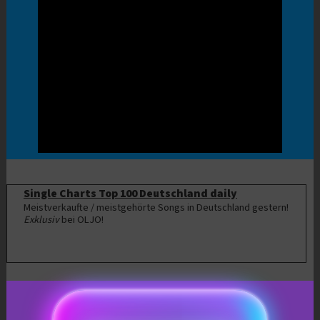
Single Charts Top 100 Deutschland daily
Meistverkaufte / meistgehörte Songs in Deutschland gestern!
Exklusiv
bei OLJO!