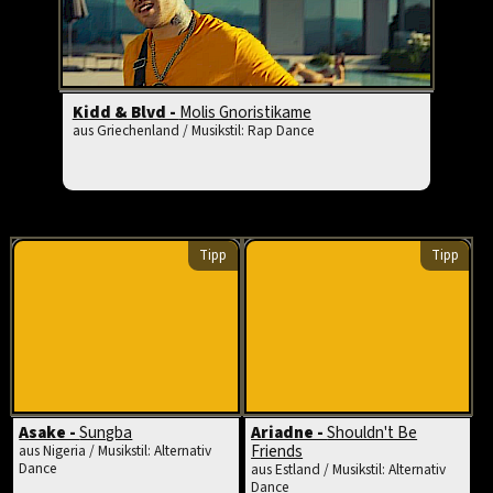
Kidd & Blvd -
Molis Gnoristikame
aus Griechenland / Musikstil: Rap Dance
Tipp
Tipp
Asake -
Sungba
Ariadne -
Shouldn't Be
Friends
aus Nigeria / Musikstil: Alternativ
Dance
aus Estland / Musikstil: Alternativ
Dance