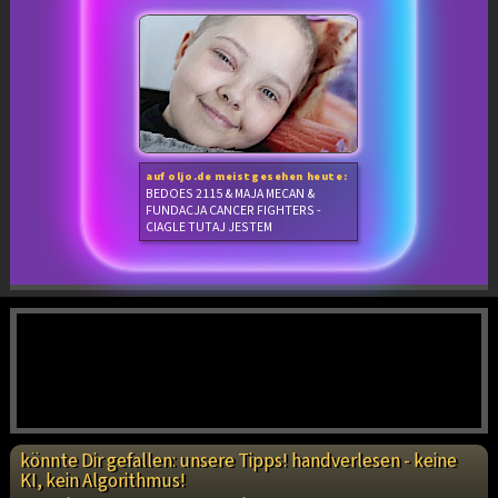
auf oljo.de meistgesehen heute:
BEDOES 2115 & MAJA MECAN &
FUNDACJA CANCER FIGHTERS -
CIAGLE TUTAJ JESTEM
könnte Dir gefallen: unsere Tipps! handverlesen - keine
KI, kein Algorithmus!