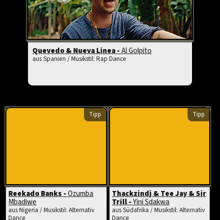
Quevedo & Nueva Linea -
Al Golpito
aus Spanien / Musikstil: Rap Dance
Tipp
Tipp
Reekado Banks -
Ozumba
Thackzindj & Tee Jay & Sir
Mbadiwe
Trill -
Yini Sdakwa
aus Nigeria / Musikstil: Alternativ
aus Südafrika / Musikstil: Alternativ
Dance
Dance