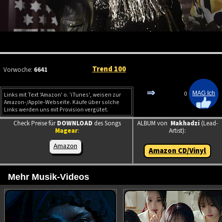
Trend 100
Vorwoche:
6641
⇒
0
Links mit Text 'Amazon' o. 'iTunes', weisen zur
Amazon-/Apple-Webseite. Käufe über solche
Links werden uns mit Provision vergütet.
Check Preise für
DOWNLOAD
des Songs
ALBUM von
Makhadzi
(Lead-
Magear
:
Artist):
Amazon
Amazon CD/Vinyl
Mehr Musik-Videos