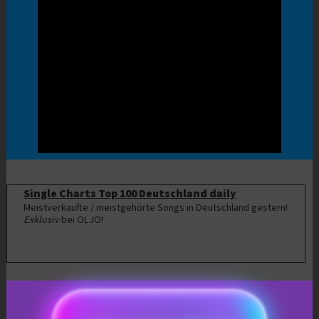
Single Charts Top 100 Deutschland daily
Meistverkaufte / meistgehörte Songs in Deutschland gestern!
Exklusiv
bei OLJO!