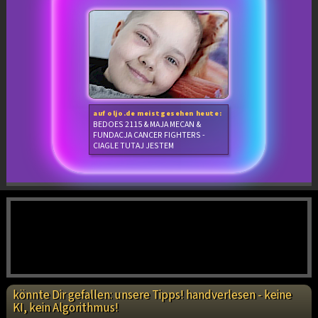
auf oljo.de meistgesehen heute:
BEDOES 2115 & MAJA MECAN &
FUNDACJA CANCER FIGHTERS -
CIAGLE TUTAJ JESTEM
könnte Dir gefallen: unsere Tipps! handverlesen - keine
KI, kein Algorithmus!