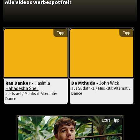
Alle Videos werbespotfrei!
Tipp
Tipp
Ran Danker -
Hasimla
De Mthuda -
John Wick
Hahadesha Sheli
aus Südafrika / Musikstil: Alternativ
Dance
aus Israel / Musikstil: Alternativ
Dance
Extra Tipp