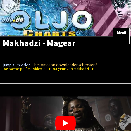
Menü
Makhadzi - Magear
bei Amazon downloaden/checken*
jump zum Video
Das werbespotfreie Video zu ▼
Magear
von Makhadzi: ▼