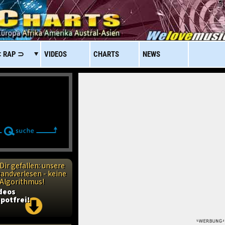
 RAP ⊃
VIDEOS
CHARTS
NEWS
Dir gefallen: unsere
handverlesen - keine
n Algorithmus!
ideos
potfrei!