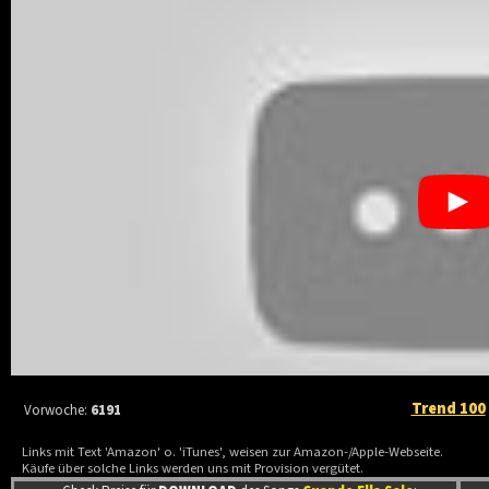
Trend 100
Vorwoche:
6191
Links mit Text 'Amazon' o. 'iTunes', weisen zur Amazon-/Apple-Webseite.
Käufe über solche Links werden uns mit Provision vergütet.