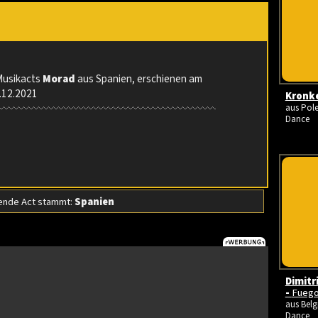
Musikacts
Morad
aus Spanien, erschienen am
4.12.2021
Kronke
aus Pole
Dance
nde Act stammt:
Spanien
Dimitr
-
Fueg
aus Belgi
Dance