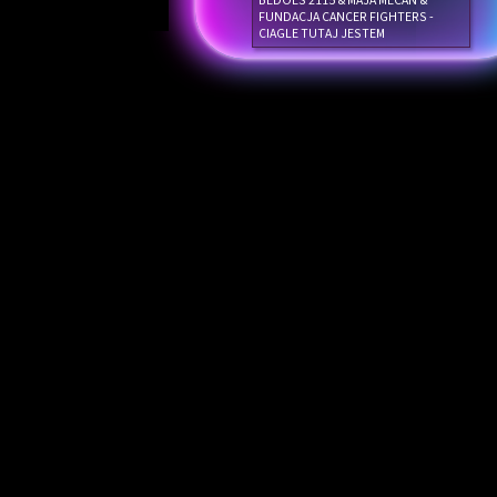
BEDOES 2115 & MAJA MECAN &
FUNDACJA CANCER FIGHTERS -
CIAGLE TUTAJ JESTEM