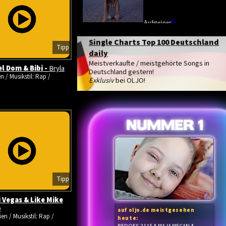
Single Charts Top 100 Deutschland
Tipp
daily
Meistverkaufte / meistgehörte Songs in
l Dom & Bibi -
Bryla
Deutschland gestern!
n / Musikstil: Rap /
Exklusiv
bei OLJO!
Tipp
i Vegas & Like Mike
o
auf oljo.de meistgesehen
en / Musikstil: Rap /
heute: