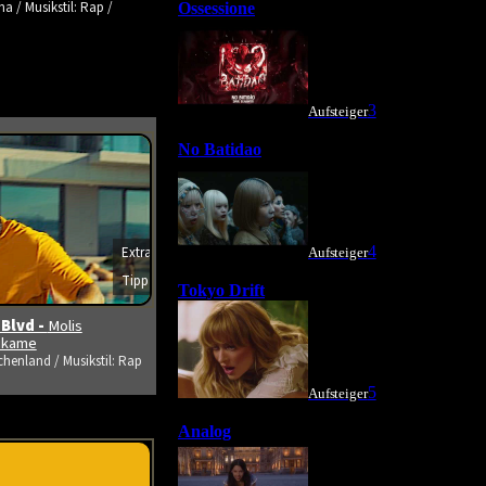
a / Musikstil: Rap /
Extra
Tipp
s ansehen
 Blvd -
Molis
tikame
chenland / Musikstil: Rap