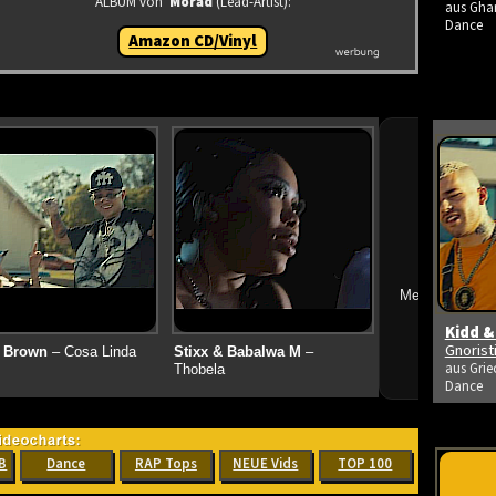
ALBUM von
Morad
(Lead-Artist):
aus Ghan
Dance
Amazon CD/Vinyl
➔
Mehr neue Vid
Kidd &
Gnoris
 Brown
– Cosa Linda
Stixx & Babalwa M
–
aus Grie
Thobela
Dance
B
Dance
RAP Tops
NEUE Vids
TOP 100