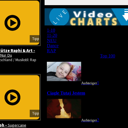
Tipp
ütze Raphi & Art -
 Nur Du
schland / Musikstil: Rap
Tipp
oh -
Sugercane