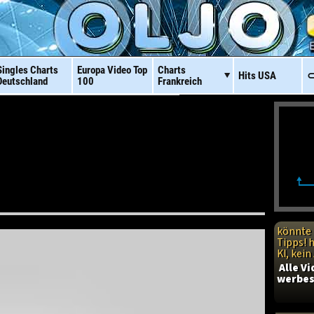
Singles Charts
Europa Video
Top
Charts
Hits
USA
⊂
Deutschland
100
Frankreich
könnte 
Tipps! 
KI, kei
Alle V
werbes