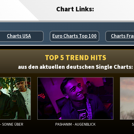
Chart Links:
Charts USA
Euro Charts Top 100
Charts Fra
TOP 5 TREND HITS
aus den aktuellen deutschen Single Charts:
 - SONNE ÜBER
PASHANIM - AUGENBLICK
S