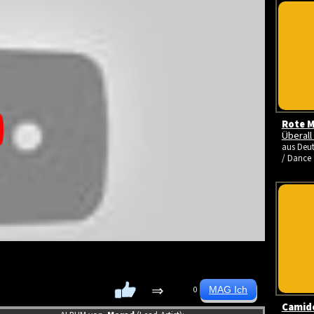
Rote M
Überall
aus Deut
/ Dance
⇒
0
Camid