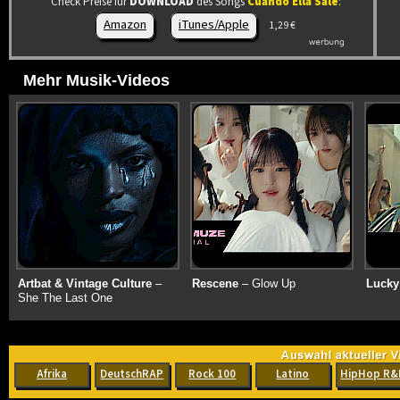
Check Preise für
DOWNLOAD
des Songs
Cuando Ella Sale
:
Amazon
iTunes/Apple
1,29 €
Mehr Musik-Videos
Artbat & Vintage Culture
–
Rescene
– Glow Up
Lucky
She The Last One
Afrika
DeutschRAP
Rock 100
Latino
HipHop R&