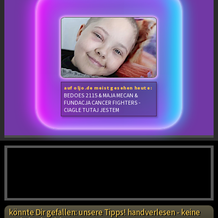
auf oljo.de meistgesehen heute:
BEDOES 2115 & MAJA MECAN &
FUNDACJA CANCER FIGHTERS -
CIAGLE TUTAJ JESTEM
könnte Dir gefallen: unsere Tipps! handverlesen - keine