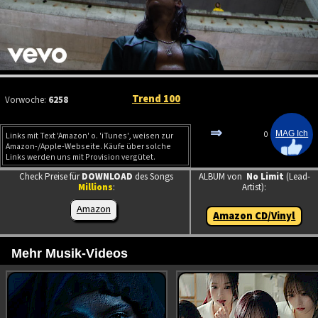
Trend 100
Vorwoche:
6258
⇒
0
Links mit Text 'Amazon' o. 'iTunes', weisen zur
Amazon-/Apple-Webseite. Käufe über solche
Links werden uns mit Provision vergütet.
Check Preise für
DOWNLOAD
des Songs
ALBUM von
No Limit
(Lead-
Millions
:
Artist):
Amazon
Amazon CD/Vinyl
Mehr Musik-Videos