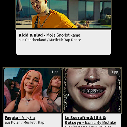
Kidd & Blvd -
Molis Gnoristikame
aus Griechenland / Musikstil: Rap Dance
Tipp
Tipp
Fagata -
A Ty Co
Le Sserafim & Illit &
Katseye -
Iconic By Mistake
aus Polen / Musikstil: Rap