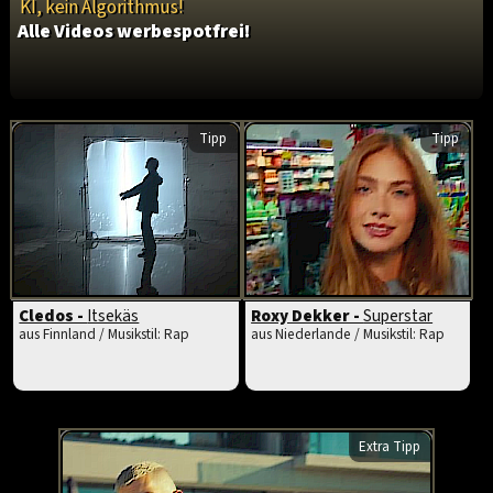
KI, kein Algorithmus!
Alle Videos werbespotfrei!
Tipp
Tipp
Cledos -
Itsekäs
Roxy Dekker -
Superstar
aus Finnland / Musikstil: Rap
aus Niederlande / Musikstil: Rap
Extra Tipp