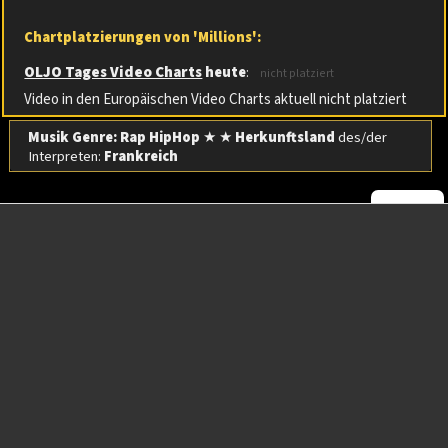
Chartplatzierungen von 'Millions':
OLJO Tages Video Charts
heute
:
nicht platziert
Video in den Europäischen Video Charts aktuell nicht platziert
Musik Genre: Rap HipHop
★ ★
Herkunftsland
des/der
Interpreten:
Frankreich