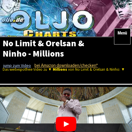
Menü
No Limit & Orelsan &
Ninho - Millions
bei Amazon downloaden/checken*
jump zum Video
Das werbespotfreie Video zu ▼
Millions
von No Limit & Orelsan & Ninho: ▼